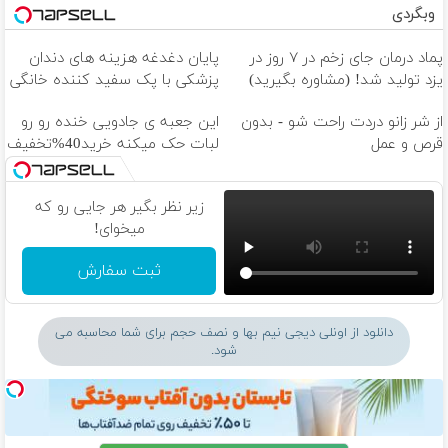
وبگردی
پماد درمان جای زخم در ۷ روز در
پایان دغدغه هزینه های دندان
یزد تولید شد! (مشاوره بگیرید)
پزشکی با پک سفید کننده خانگی
از شر زانو دردت راحت شو - بدون
این جعبه ی جادویی خنده رو رو
قرص و عمل
لبات حک میکنه خرید40%تخفیف
زیر نظر بگیر هر جایی رو که
میخوای!
ثبت سفارش
دانلود از اونلی دیجی نیم بها و نصف حجم برای شما محاسبه می
شود.