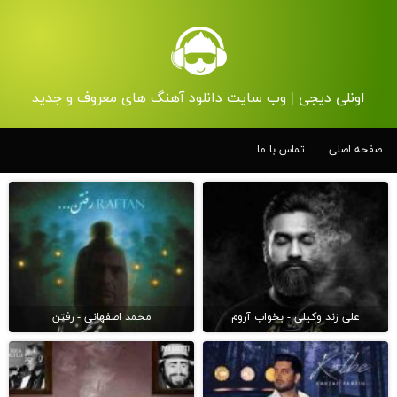
اونلی دیجی | وب سایت دانلود آهنگ های معروف و جدید
صفحه اصلی
تماس با ما
علی زند وکیلی - بخواب آروم
محمد اصفهانی - رفتن