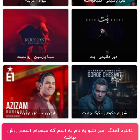
علی یاسینی - نمیخواستم
نیواد - غریبه
امیر عظیمی - بت
سینا پارسیان - رو دست
شهرام شکوهی - گرگ چشات
ایوان بند - عزیزم باریکلا
دانلود آهنگ امیر تتلو به نام یه اسم که میخوام اسمم روش
نباشه