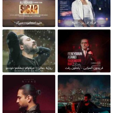
فرزاد فرزین - کلبه
علی اصحابی - سیگار
فریدون آسرایی - یادمون رفت
روزبه بمانی - میخوام ببخشم خودمو