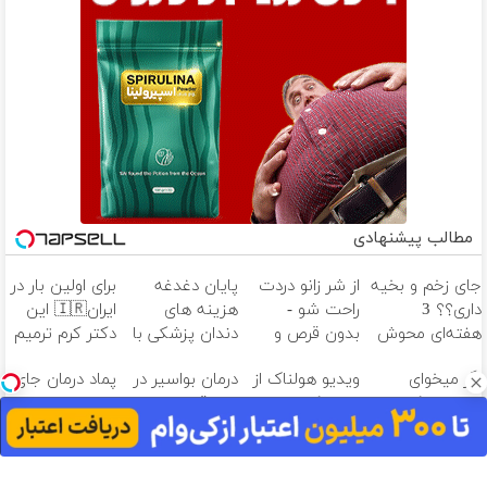
مطالب پیشنهادی
جای زخم و بخیه
از شر زانو دردت
پایان دغدغه
برای اولین بار در
داری؟؟ 3
راحت شو -
هزینه های
ایران🇮🇷 این
هفته‌ای محوش
بدون قرص و
دندان پزشکی با
دکتر کرم ترمیم
کن!
عمل
پک سفید
کننده 23 روزه
اگر میخوای
ویدیو هولناک از
درمان بواسیر در
پماد درمان جای
کننده خانگی
ساخت!
ایمپلنت کنی
جوان کارتن
30 دقیقه!
زخم در ۷ روز در
همین الان
خوابی که
یزد تولید شد!
وقتشه | فقط با
میلیاردر شد.
(مشاوره بگیرید)
۲۵ میلیون
آموزش رایگان