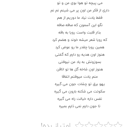
ﻣﻰ ﭘﻴﭽﻪ ﺗﻮ ﻫﻮا ﺑﻮی ﻣﻦ و ﺗﻮ
داری از ﻓﻜﺮ ﻣﻦ اون ﭘﺮ ﻣﻰ ﺷﻴﻨﻢ ﻧﻢ ﻧﻢ
ﻓﻘﻄ ﻳﺎدت ﻧﻴﺎد ﻣﺎ دورﻳﻢ از ﻫﻢ
ﻧﮕﻮ اﻳﻦ آﺳﻤﻮن ﻛﻪ ﺻﺎﻓﻪ ﺻﺎﻓﻪ
ﺑﺬار ﻗﻠﺒﺖ واﺳﺖ روﻳﺎ ﺑﻪ ﺑﺎﻓﻪ
ﻛﻪ روﻳﺎ ﺷﻌﺮ ﻣﻴﺸﻪ ﺧﻮﻧﺪ و ﻫﻀﻢ ﻛﺮد
ﻫﻤﻴﻦ روﻳﺎ ﭼﻘﺪر ﻣﺎ رو ﻋﻮض ﻛﺮد
ﻫﻨﻮز اون ﻫﺪﻳﻪ رو دارم ﻛﻪ ﮔﻔﺘﻰ
ﺑﺴﻮزوﻧﺶ ﺑﻪ ﻳﺎد ﻣﻦ ﻧﻴﻮﻓﺘﻰ
ﻫﻨﻮز اون ﺷﺎﺧﻪ ﮔﻞ ﻫﺎ ﺗﻮ اﺗﺎﻗﻦ
ﻣﻨﻢ ﻳﺎدت ﻣﻴﻮﻓﺘﻢ اﺗﻔﺎﻗﺎ
ﻳﻬﻮ ﺑﺮق ﺗﻮ ﭼﺸﺎت ﺟﻮن ﻣﻰ ﮔﻴﺮه
ﺳﻜﻮﺗﺖ ﻣﻰ ﺷﻜﻨﻪ ﺑﺎرون ﻣﻰ ﮔﻴﺮه
ﻧﻔﺲ داره ﺧﻴﺎﻟﺖ راه ﻣﻰ ﮔﻴﺮه
ﺗﺎ ﺟﻮن دارم ﻧﻤﻰ ذارم ﺑﻤﻴﺮه
امتیاز بده!