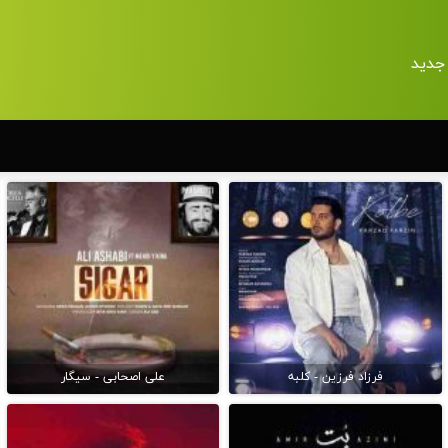
جدید
فرزاد فرزین - کلبه
علی اصحابی - سیگار