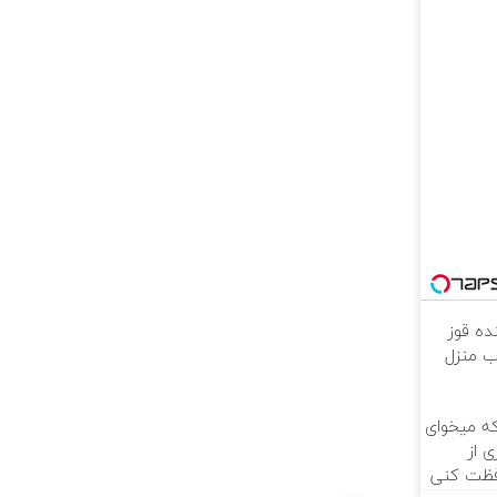
ده قوز
ب منزل
که میخوای
 از
فظت کنی