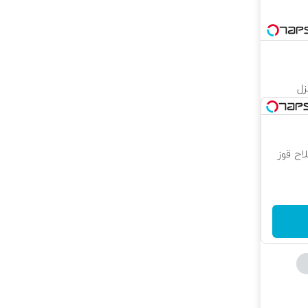
زل
اح قوز