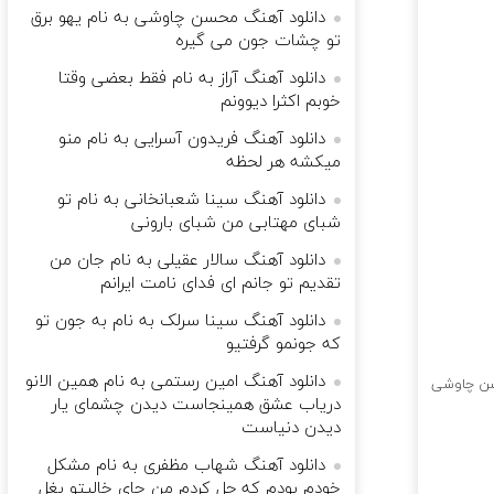
دانلود آهنگ محسن چاوشی به نام ﻳﻬﻮ ﺑﺮق
ﺗﻮ ﭼﺸﺎت ﺟﻮن ﻣﻰ ﮔﻴﺮه
دانلود آهنگ آراز به نام فقط بعضی وقتا
خوبم اکثرا دیوونم
دانلود آهنگ فریدون آسرایی به نام منو
میکشه هر لحظه
دانلود آهنگ سینا شعبانخانی به نام تو
شبای مهتابی من شبای بارونی
دانلود آهنگ سالار عقیلی به نام جان من
تقدیم تو جانم ای فدای نامت ایرانم
دانلود آهنگ سینا سرلک به نام به جون تو
که جونمو گرفتیو
دانلود آهنگ امین رستمی به نام همین الانو
ن چاوشی
دریاب عشق همینجاست دیدن چشمای یار
دیدن دنیاست
دانلود آهنگ شهاب مظفری به نام ﻣﺸﻜﻞ
ﺧﻮدم ﺑﻮدم ﻛﻪ ﺣﻞ ﻛﺮدم ﻣﻦ ﺟﺎی ﺧﺎﻟﻴﺘﻮ ﺑﻐﻞ