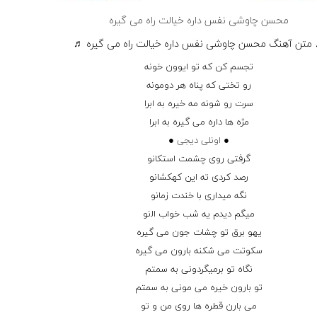
محسن چاوشی ﻧﻔﺲ داره ﺧﻴﺎﻟﺖ راه ﻣﻰ ﮔﻴﺮه
متن آهنگ محسن چاوشی ﻧﻔﺲ داره ﺧﻴﺎﻟﺖ راه ﻣﻰ ﮔﻴﺮه ♬
ﺗﺠﺴﻢ ﻛﻦ ﻛﻪ ﺗﻮ اﻳﻮون ﺧﻮﻧﻪ
رو ﺗﺨﺘﻰ ﻛﻪ ﭘﻨﺎه ﻫﺮ دوﻣﻮﻧﻪ
ﺳﺮت رو ﺷﻮﻧﻪ ﻣﻪ ﺧﻴﺮه ﺑﻪ اﺑﺮا
ﻣﮋه ﻫﺎ داره ﻣﻰ ﮔﻴﺮه ﺑﻪ اﺑﺮا
●
اونلی دیجی
●
ﮔﺮﻓﺘﻰ روی ﭼﺸﻤﺖ اﺳﺘﻜﺎﻧﻮ
رﺻﺪ ﻛﺮدی ﺗﻪ اﻳﻦ ﻛﻬﻜﺸﺎﻧﻮ
ﻧﮕﻪ ﻣﻴﺪاری ﺑﺎ ﺧﻨﺪت زﻣﺎﻧﻮ
ﻣﻴﮕﻢ دﻳﺪم ﻳﻪ ﺷﺐ ﺧﻮاب اﻟﻧﻮ
ﻳﻬﻮ ﺑﺮق ﺗﻮ ﭼﺸﺎت ﺟﻮن ﻣﻰ ﮔﻴﺮه
ﺳﻜﻮﺗﺖ ﻣﻰ ﺷﻜﻨﻪ ﺑﺎرون ﻣﻰ ﮔﻴﺮه
ﻧﮕﺎه ﺗﻮ ﺑﺮﻣﻴﮕﺮدوﻧﻰ ﺑﻪ ﺳﻤﺘﻢ
ﺗﻮ ﺑﺎرون ﺧﻴﺮه ﻣﻰ ﻣﻮﻧﻰ ﺑﻪ ﺳﻤﺘﻢ
ﻣﻰ ﺑﺎرن ﻗﻄﺮه ﻫﺎ روی ﻣﻦ و ﺗﻮ