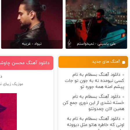
علی یاسینی - نمیخواستم
نیواد - غریبه
آهنگ های جدید
دانلود آهنگ محسن چاوشی 
دانلود آهنگ بسطام به نام
دا
کسی نیومده نه به جون تو جات
موزیک زیبای ﻧﻔ
پیشم امنه همه جوره تو
دانلود آهنگ بسطام به نام
خسته نشدی از این دوری جمع کن
همین الان چمدونتو
دانلود آهنگ بسطام به نام به
اونی که خاطره هاتو مثل دیوونه