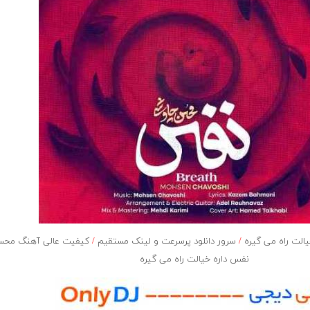
ﺎﻟﺖ راه ﻣﻰ ﮔﻴﺮه
/
سرور دانلود پرسرعت و لینک مستقیم
/
کیفیت عالی آهنگ محس
ﻧﻔﺲ داره ﺧﻴﺎﻟﺖ راه ﻣﻰ ﮔﻴﺮه