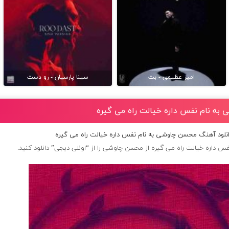
امیر عظیمی - بت
سینا پارسیان - رو دست
به نام ﻧﻔﺲ داره ﺧﻴﺎﻟﺖ راه ﻣﻰ ﮔﻴﺮه
نلود آهنگ محسن چاوشی به نام ﻧﻔﺲ داره ﺧﻴﺎﻟﺖ راه ﻣﻰ ﮔﻴﺮه
ﺲ داره ﺧﻴﺎﻟﺖ راه ﻣﻰ ﮔﻴﺮه از
محسن چاوشی
را از “اونلی دیجی” دانلود کنید.