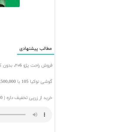
مطالب پیشنهادی
فروش راحت پژو ۲۰6، بدون کمیسیون و دردسر
گوشی نوکیا 105 با 1,500,000 تخفیف استثنائی به مدت محدود🔥
خرید از زرپی تخفیف داره | 50% تخفیف کارمزد