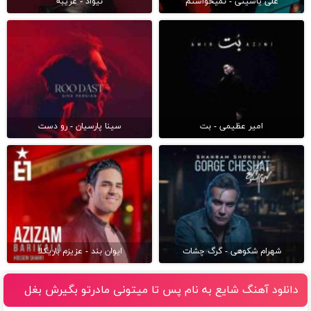
علی یاسینی - نمیخواستم
نیواد - غریبه
امیر عظیمی - بت
سینا پارسیان - رو دست
شهرام شکوهی - گرگ چشات
ایوان بند - عزیزم باریکلا
دانلود آهنگ شایع به نام پس تا میتونی مادرتو بگیرش بغل