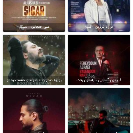
فرزاد فرزین - کلبه
علی اصحابی - سیگار
فریدون آسرایی - یادمون رفت
روزبه بمانی - میخوام ببخشم خودمو