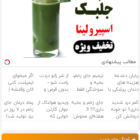
مطالب پیشنهادی
پایان دغدغه
ترمیم جای زخم،
از شر زانو دردت
اگر میخوای
هزینه های
بخیه و
راحت شو -
ایمپلنت کنی
دندان پزشکی با
سوختگی فقط
بدون قرص و
الان وقتشه |
پک سفید
در 3 هفته!!😍
عمل
فقط با ۲۵
کمر درد شدید
جای زخم و بخیه
ویدیو هولناک از
پماد درمان جای
کننده خانگی
میلیون تومان!!!
داری؟ تو خونه
داری؟؟ 3
جوان کارتن
زخم در ۷ روز در
درمانش کن
هفته‌ای محوش
خوابی که
یزد تولید شد!
(◂پرسش‌نامه رو
کن!
میلیاردر شد.
(مشاوره بگیرید)
پرکن)
آموزش رایگان
آهنگ های جدید