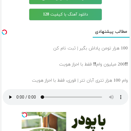
دانلود آهنگ با کیفیت 128
مطالب پیشنهادی
100 هزار تومن پاداش بگیر | ثبت نام کن
❗❗200 میلیون وام❗❗ فقط با احراز هویت
وام 100 هزار تتری آبان تتر | فوری، فقط با احراز هویت