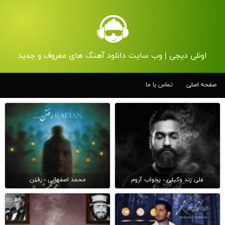
اونلی دیجی | وب سایت دانلود آهنگ های معروف و جدید
صفحه اصلی
تماس با ما
علی زند وکیلی - بخواب آروم
محمد اصفهانی - رفتن