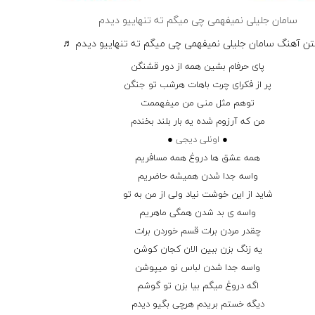
سامان جلیلی نمیفهمی چی میگم ته تنهاییو دیدم
ن آهنگ سامان جلیلی نمیفهمی چی میگم ته تنهاییو دیدم ♬
پای حرفام بشین همه از دور قشنگن
پر از فکرای چرت باهات هرشب تو جنگن
توهم مثل منی من میفهممت
من که آرزوم شده یه بار بلند بخندم
●
اونلی دیجی
●
همه عشق ها دروغ همه مسافریم
واسه جدا شدن همیشه حاضریم
شاید از این خوشت نیاد ولی از من به تو
واسه ی بد شدن همگی ماهریم
چقدر مردن برات قسم خوردن برات
یه زنگ بزن ببین الان کجان کوشن
واسه جدا شدن لباس نو میپوشن
اگه دروغ میگم بیا بزن تو گوشم
دیگه خستم بریدم هرچی بگیو دیدم