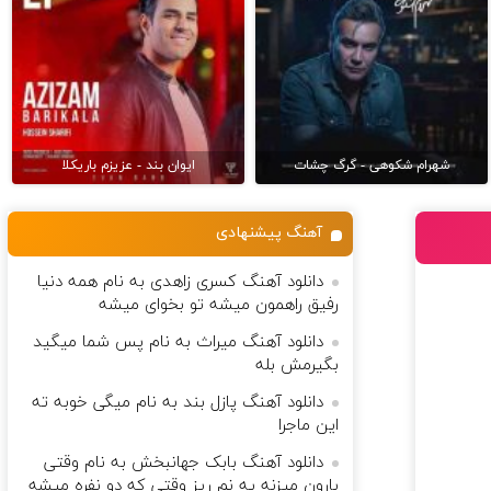
شهرام شکوهی - گرگ چشات
ایوان بند - عزیزم باریکلا
آهنگ پیشنهادی
دانلود آهنگ کسری زاهدی به نام همه دنیا
رفیق راهمون میشه تو بخوای میشه
دانلود آهنگ میراث به نام پس شما میگید
بگیرمش بله
دانلود آهنگ پازل بند به نام میگی خوبه ته
این ماجرا
دانلود آهنگ بابک جهانبخش به نام وقتی
بارون میزنه یه نم ریز وقتی که دو نفره میشه