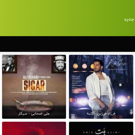
جدید
فرزاد فرزین - کلبه
علی اصحابی - سیگار