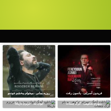
فریدون آسرایی - یادمون رفت
روزبه بمانی - میخوام ببخشم خودمو
شهرام شکوهی - گرگ چشات
ایوان بند - عزیزم باریکلا