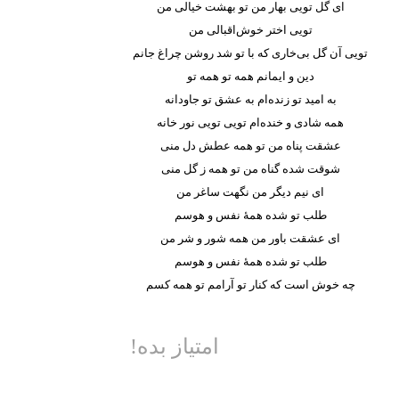
ای گل تویی بهار من تو بهشت خیالی من
تویی اختر خوش‌اقبالی من
تویی آن گل بی‌خاری که با تو شد روشن چراغ جانم
دین و ایمانم همه تو همه تو
به امید تو زنده‌ام به عشق تو جاودانه
همه شادی و خنده‌ام تویی تویی نور خانه
عشقت پناه من تو همه عطش دل منی
شوقت شده گناه من تو همه ز گل منی
ای نیم دیگر من نگهت ساغر من
طلب تو شده همهٔ نفس و هوسم
ای عشقت باور من همه شور و شر من
طلب تو شده همهٔ نفس و هوسم
چه خوش است که کنار تو آرامم تو همه کسم
امتیاز بده!