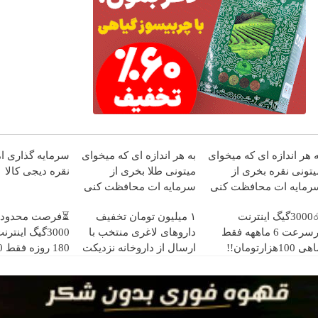
ه هر اندازه ای که میخوای
به هر اندازه ای که میخوای
سرمایه گذاری ام
یتونی نقره بخری از
میتونی طلا بخری از
نقره دیجی کالا
رمایه ات محافظت کنی
سرمایه ات محافظت کنی
☄️3000گیگ اینترنت
۱ میلیون تومان تخفیف
⏳فرصت محدود!
پرسرعت 6 ماههه فقط
داروهای لاغری منتخب با
3000گیگ اینت
ی 100هزارتومان!!
ارسال از داروخانه نزدیکت
180
هزارتومان!!