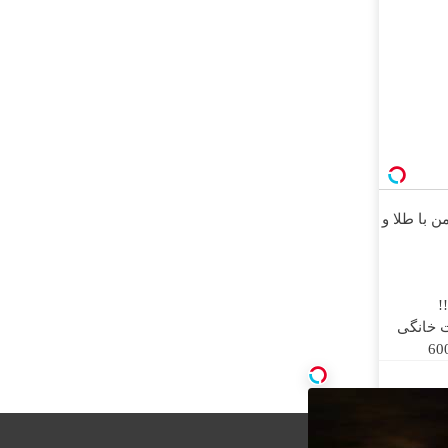
ن با طلا و
!
رنت خانگی
 روزه فقط 600