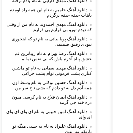
دانلود آهنگ مهدی دارابی به نام یادم نرفته
دانلود آهنگ حامیم به نام این همه راه اومدم
باهات حیفه حیفه برگردم
دانلود آهنگ مهدی احمدوند به نام من از وقتی
که دیدم تورو بی قرارم بی قرارم
دانلود آهنگ پویا بیاتی به نام ﺗﻮ ﻛﻪ اﻳﻨﺠﻮری
ﻧﺒﻮدی رﻓﻴﻖ ﺻﻤﻴﻤﻰ
دانلود آهنگ رضا بهرام به نام زیباترین غم
عشق پناه آخرم باش که بی نفس نمانم
دانلود آهنگ مهدی یغمایی به نام تو ماشین
کناری پشت فرمونی توام پشت چراغی
دانلود آهنگ حسین توکلی به نام وسط اون
همه آدم دل به تو دادم که بشی تاج سر من
دانلود آهنگ ایمان فلاح به نام کرسی میون
دره خنه چی گرمه
دانلود آهنگ امین حبیبی به نام ای وای ای وای
ای وای
دانلود آهنگ علیراد به نام یه حسی میگه تو
تاریکیا نور ببین