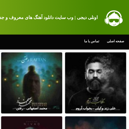
اونلی دیجی | وب سایت دانلود آهنگ های معروف و جد
صفحه اصلی
تماس با ما
علی زند وکیلی - بخواب آروم
محمد اصفهانی - رفتن