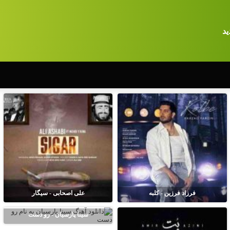
ید
فرزاد فرزین - کلبه
علی اصحابی - سیگار
سینا پارسیان - رو دست