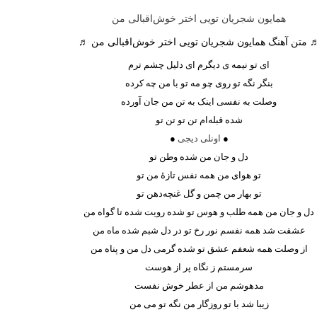
همایون شجریان تویی اختر خوش‌اقبالی من
 متن آهنگ همایون شجریان تویی اختر خوش‌اقبالی من ♬
‌ای تو نیمه ی دیگرم ای دلیل چشم ترم
بنگر نگه تو روی چو مه تو با من چه کرده
وصلت به نفسی اینک به تن من جان آورده
شده قبله‌ام تن تو تن تو
●
اونلی دیجی
●
دل و جان من شده وطن تو
تو هوای من همه نفس تازهٔ من تو
تو بهار من چمن و گل غنچه‌دهن تو
دل و جان من همه طلب و هوس تو شده رویت شده تا گواه من
عشقت شد همه نفسم نور رخ تو در دل شبم شده ماه من
از وصلت همه شعفم عشق تو شده گرمی دل من و پناه من
سرمستم ز نگاه پر از هوست
مدهوشم من از عطر خوش نفست
زیبا شد با تو روزگار من نگه تو می من