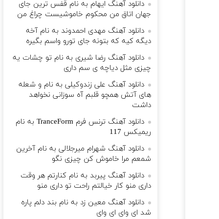
دانلود آهنگ ایهام به نام قفس ترین جای
جهان اتاق من محکوم خاموشیست چراغ من
دانلود آهنگ مهدی احمدوند به نام آخه
دیگه کیه که بتونه جای تورو واسم بگیره
دانلود آهنگ رضا شیری به نام تو چشات یه
چیزی مثل دیاچه ی سم داری
دانلود آهنگ علی زندوکیلی به نام و شعله
های آتش همچو قلبم آه سوزانی نخواهد
داشت
دانلود آهنگ ترنس فرم TranceForm به نام
ریمیکس 117
دانلود آهنگ شهرام میرجلالی به نام آخرین
شمعم مرا خاموش کن چیزی نگو
دانلود آهنگ پیربد به نام کنارتم هر وقت
داری منو کار خیالتم راحت تو داری منو
دانلود آهنگ معین زد به نام ﺑﻨﺪ دﻟﻢ ﭘﺎره
ﺷﺪ ای وای ای وای