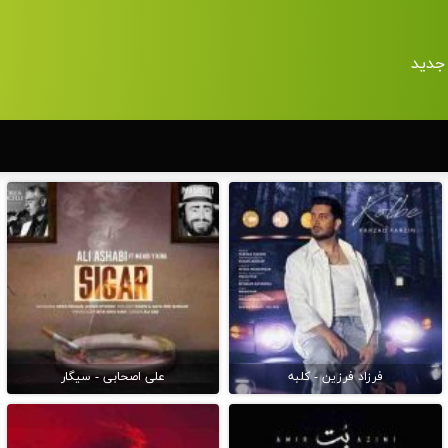
جدید
فرزاد فرزین - کلبه
علی اصحابی - سیگار