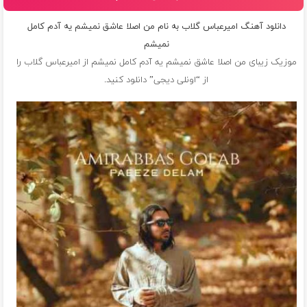
دانلود آهنگ امیرعباس گلاب به نام من اصلا عاشق نمیشم یه آدم کامل
نمیشم
موزیک زیبای من اصلا عاشق نمیشم یه آدم کامل نمیشم از
امیرعباس گلاب
را
از “اونلی دیجی” دانلود کنید.