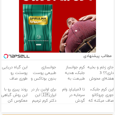
مطالب پیشنهادی
جای زخم و بخیه
کرم جوانساز
جوانسازی
این گیاه دریایی
داری؟؟ 3
جلبک، هدیه
طبیعی پوست
پوستت رو
هفته‌ای محوش
طبیعت به
بدون بوتاکس و
طوری صاف
کن!
شما(خرید با
جراحی😳! خرید
میکنه انگار
این کرم جلبک،
تا 3میلیارد وام
برای اولین بار در
روند پیری رو با
تخفیف ویژه)
با تخفیف ویژه
20سال جوون
جوری چروکاتو
سرمایه در
ایران🇮🇷 این
این روش گیاهی
شدی🔥
صاف میکنه که
گردش
دکتر کرم ترمیم
معکوس کن
انگار بوتاکس
فروشندگان =>
کننده 23 روزه
کردی!(تخفیف
فروشگاهت رو
ساخت!