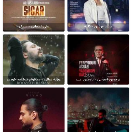
فرزاد فرزین - کلبه
علی اصحابی - سیگار
فریدون آسرایی - یادمون رفت
روزبه بمانی - میخوام ببخشم خودمو