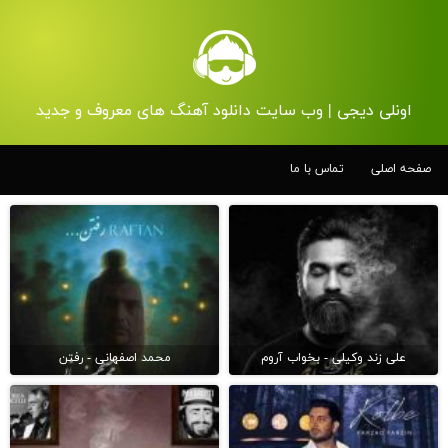
اونلی دیجی | وب سایت دانلود آهنگ های معروف و جدید
صفحه اصلی
تماس با ما
علی زند وکیلی - بخواب آروم
محمد اصفهانی - رفتن