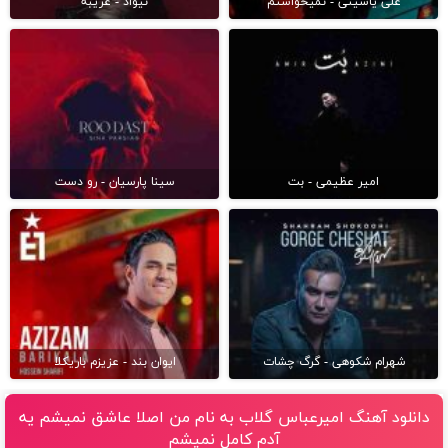
علی یاسینی - نمیخواستم
نیواد - غریبه
امیر عظیمی - بت
سینا پارسیان - رو دست
شهرام شکوهی - گرگ چشات
ایوان بند - عزیزم باریکلا
دانلود آهنگ امیرعباس گلاب به نام من اصلا عاشق نمیشم یه
آدم کامل نمیشم