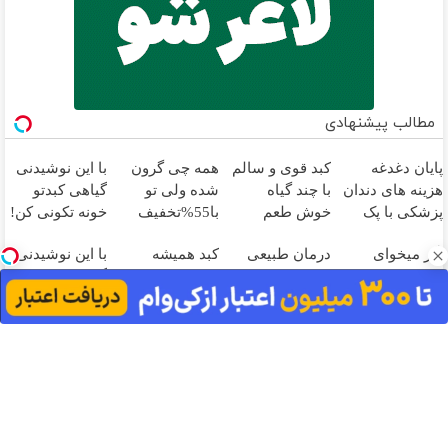
مطالب پیشنهادی
پایان دغدغه
کبد قوی و سالم
همه چی گرون
با این نوشیدنی
هزینه های دندان
با چند گیاه
شده ولی تو
گیاهی کبدتو
پزشکی با پک
خوش طعم
با55%تخفیف
خونه تکونی کن!
سفید کننده
کبدت رو
اگر میخوای
درمان طبیعی
کبد همیشه
با این نوشیدنی
خانگی
پاکسازی کن🔥
ایمپلنت کنی
برای کبد
سالم میخوای؟
گیاهی کبدت
الان وقتشه |
چرب(تخفیف تا
دمنوش 10 گیاه
همیشه
فقط با ۲۵
24 ساعت)
رو حتما امتحان
پرقدرته55%تخفیف
میلیون تومان!!!
کن
آهنگ های جدید
دانلود آهنگ بسطام به نام کسی نیومده نه به جون تو جات پیشم
امنه همه جوره تو