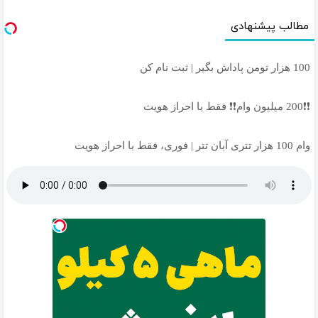
مطالب پیشنهادی
100 هزار تومن پاداش بگیر | ثبت نام کن
❗❗200 میلیون وام❗❗ فقط با احراز هویت
وام 100 هزار تتری آبان تتر | فوری، فقط با احراز هویت