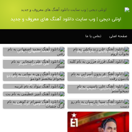
اونلی دیجی | وب سایت دانلود آهنگ های معروف و جدید
صفحه اصلی
تماس با ما
علی زند وکیلی - بخواب آروم
محمد اصفهانی - رفتن
فرزاد فرزین - کلبه
علی اصحابی - سیگار
فریدون آسرایی - یادمون رفت
روزبه بمانی - میخوام ببخشم خودمو
نیواد - غریبه
علی یاسینی - نمیخواستم
امیر عظیمی - بت
سینا پارسیان - رو دست
شهرام شکوهی - گرگ چشات