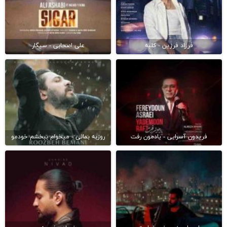
فرزاد فرزین - کلبه
علی اصحابی - سیگار
فریدون آسرایی - یادمون رفت
روزبه بمانی - میخوام ببخشم خودمو