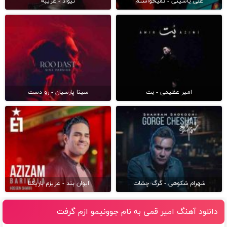
علی یاسینی - نمیخواستم
نیواد - غریبه
امیر عظیمی - بت
سینا پارسیان - رو دست
شهرام شکوهی - گرگ چشات
ایوان بند - عزیزم باریکلا
دانلود آهنگ امیر قمی به نام جوونیمو ازم گرفت