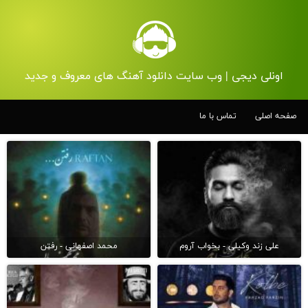
اونلی دیجی | وب سایت دانلود آهنگ های معروف و جدید
صفحه اصلی
تماس با ما
علی زند وکیلی - بخواب آروم
محمد اصفهانی - رفتن