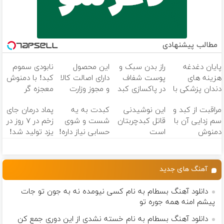
مطالب پیشنهادی
پایان دغدغه
راز بدن سبک و
این محصول
نابودی سموم
هزینه های
پوست شفاف
دارای اصالت کالا
کبد! با دمنوش
دندان پزشکی با
در پاکسازی کبد
و مجوز وزارت
معجزه گر
پک سفید
نهفته است!
بهداشت
گیاهی+ضمانت
مراقبت از کبد و
این نوشیدنی
کبدت به یه
پماد درمان جای
کننده خانگی
است(55%تخفیف)
مرجوعیfile:///C:/Users
سم زدایی آن با
قاتل کبدچربتان
شست و شوی
زخم در ۷ روز در
دمنوش
است
حسابی نیاز داره!
یزد تولید شد!
گیاهی55%تخفیف
(مشاوره بگیرید)
آهنگ های جدید
دانلود آهنگ بسطام به نام کسی نیومده نه به جون تو جات
پیشم امنه همه جوره تو
دانلود آهنگ بسطام به نام خسته نشدی از این دوری جمع کن