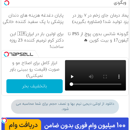
وبگردی
پماد درمان جای زخم در ۷ روز در
پایان دغدغه هزینه های دندان
یزد تولید شد! (مشاوره بگیرید)
پزشکی با پک سفید کننده خانگی
گردونه شانس بدون پوچ از PS5 تا
برای اولین بار در ایران🇮🇷 این
آیفون17 و بیت کوین 🔥
دکتر کرم ترمیم کننده 23 روزه
ساخت!
ابزار کامل برای اصلاح مو و
صورت (قیمت رو ببینی باور
نمیکنی!)
باتخفیف بخر
دانلود از اونلی دیجی نیم بها و نصف حجم برای شما محاسبه می
شود.