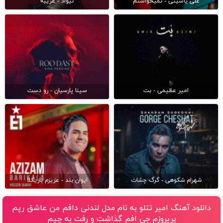
علی یاسینی - نمیخواستم
نیواد - غریبه
امیر عظیمی - بت
سینا پارسیان - رو دست
شهرام شکوهی - گرگ چشات
ایوان بند - عزیزم باریکلا
دانلود آهنگ امیر تتلو به نام مدل لندنی دافم من عاشق رپم
پریروزم جی افم گذاشت و رفت به چپم