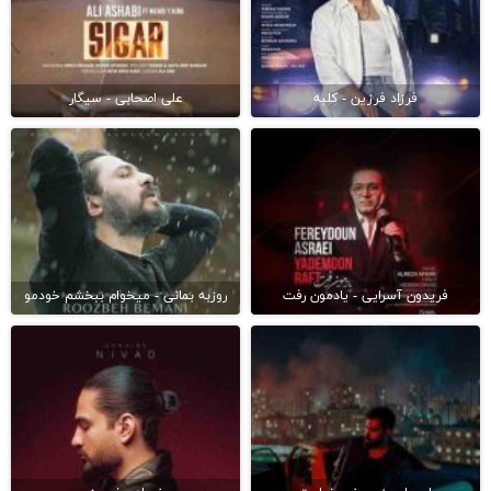
فرزاد فرزین - کلبه
علی اصحابی - سیگار
فریدون آسرایی - یادمون رفت
روزبه بمانی - میخوام ببخشم خودمو