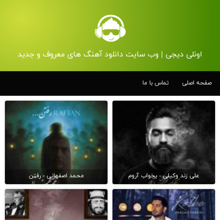
اونلی دیجی | وب سایت دانلود آهنگ های معروف و جدید
صفحه اصلی
تماس با ما
علی زند وکیلی - بخواب آروم
محمد اصفهانی - رفتن