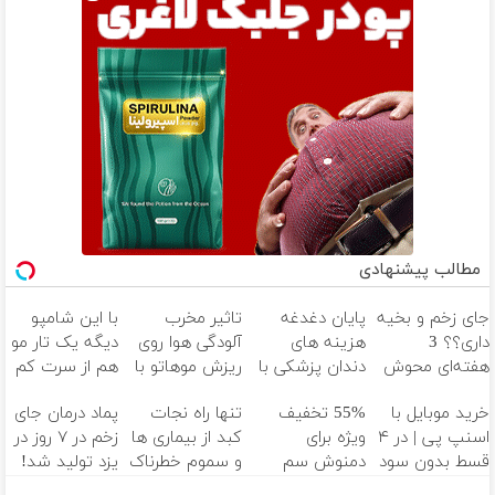
مطالب پیشنهادی
جای زخم و بخیه
پایان دغدغه
تاثیر مخرب
با این شامپو
داری؟؟ 3
هزینه های
آلودگی هوا روی
دیگه یک تار مو
هفته‌ای محوش
دندان پزشکی با
ریزش موهاتو با
هم از سرت کم
کن!
پک سفید
شامپو جلبک
نمیشه🔥 (35%
خرید موبایل با
55% تخفیف
تنها راه نجات
پماد درمان جای
کننده خانگی
خنثی کن
تخفیف ویژه)
اسنپ پی | در ۴
ویژه برای
کبد از بیماری ها
زخم در ۷ روز در
قسط بدون سود
دمنوش سم
و سموم خطرناک
یزد تولید شد!
و کارمزد!
زدای کبد!(تعداد
(مشاوره بگیرید)