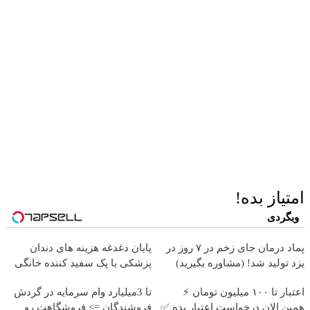
امتیاز بده!
وبگردی
پماد درمان جای زخم در ۷ روز در
پایان دغدغه هزینه های دندان
یزد تولید شد! (مشاوره بگیرید)
پزشکی با پک سفید کننده خانگی
اعتبار تا ۱۰۰ میلیون تومان ⚡
تا 3میلیارد وام سرمایه در گردش
همین الان درخواست اعتبار بده ✅
فروشندگان => فروشگاهت رو