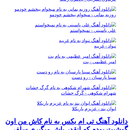
روزبه بمانی - میخوام ببخشم خودمو
علی یاسینی - نمیخواستم
نیواد - غریبه
امیر عظیمی - بت
سینا پارسیان - رو دست
شهرام شکوهی - گرگ چشات
ایوان بند - عزیزم باریکلا
دانلود آهنگ تی ام بکس به نام کاش من اون
گوشیت بودم که انقدر باش میگیری سلفی