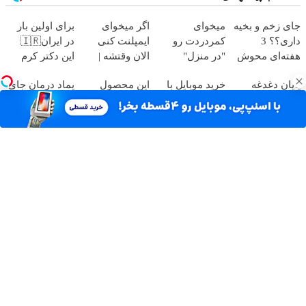
جای زخم و بخیه
میخوای
اگر میخوای
برای اولین بار
داری؟؟ 3
کمردردت رو
ایمپلنت کنی
در ایران🇮🇷
هفته‌ای محوش
"در منزل"
الان وقتشه |
این دکتر کرم
کن!
درمان کنی؟
فقط با ۲۵
ترمیم کننده 23
پایان دغدغه
خرید موبایل با
این محصول
پماد درمان جای
(◂فیلم +
میلیون تومان!!!
روزه ساخت!
هزینه های دندان
اسنپ پی | در ۴
دارای اصالت
زخم در ۷ روز در
◂پرسش‌نامه)
پزشکی با پک
قسط بدون سود
کالا و مجوز
یزد تولید شد!
سفید کننده
و کارمزد!
وزارت بهداشت
(مشاوره بگیرید)
خانگی
است(55%تخفیف)
آهنگ های جدید
دانلود آهنگ بسطام به نام کسی نیومده نه به جون تو جات
پیشم امنه همه جوره تو
دانلود آهنگ بسطام به نام خسته نشدی از این دوری جمع کن
همین الان چمدونتو
دانلود آهنگ بسطام به نام به اونی که خاطره هاتو مثل دیوونه
ها میریزه دورش
دانلود آهنگ بسطام به نام تازه فهمیدم خوشگل بود با تو تهران
چقدر
دانلود آهنگ بسطام به نام چی میشه گفتش به اونکه شبا رو