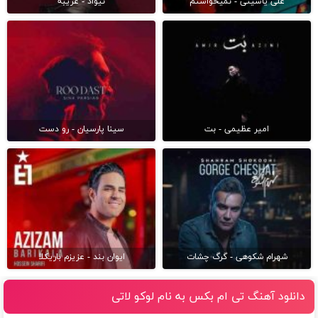
علی یاسینی - نمیخواستم
نیواد - غریبه
امیر عظیمی - بت
سینا پارسیان - رو دست
شهرام شکوهی - گرگ چشات
ایوان بند - عزیزم باریکلا
دانلود آهنگ تی ام بکس به نام لوکو لاتی