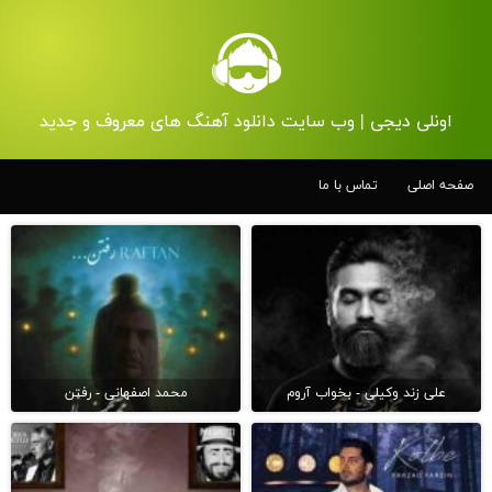
اونلی دیجی | وب سایت دانلود آهنگ های معروف و جدید
صفحه اصلی
تماس با ما
علی زند وکیلی - بخواب آروم
محمد اصفهانی - رفتن