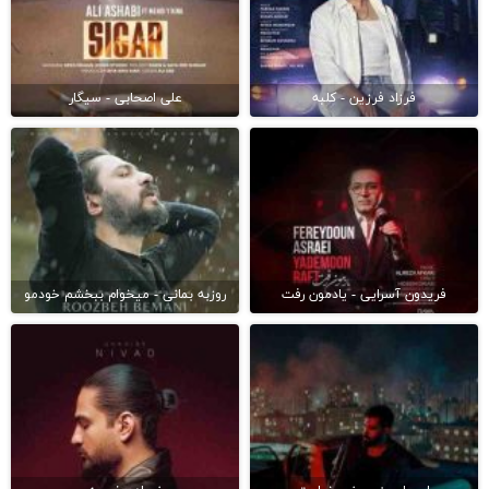
فرزاد فرزین - کلبه
علی اصحابی - سیگار
فریدون آسرایی - یادمون رفت
روزبه بمانی - میخوام ببخشم خودمو