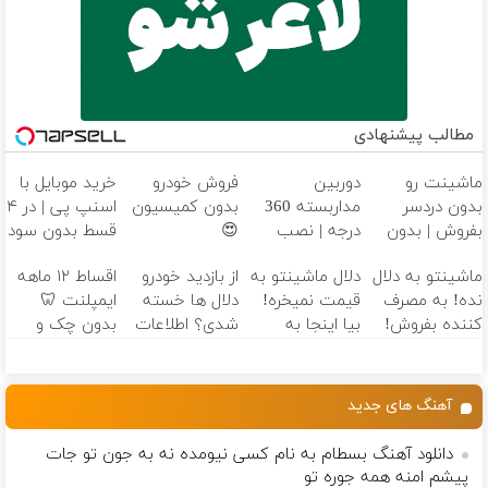
مطالب پیشنهادی
ماشینت رو
دوربین
فروش خودرو
خرید موبایل با
بدون دردسر
مداربسته 360
بدون کمیسیون
اسنپ پی | در ۴
بفروش | بدون
درجه | نصب
😍
قسط بدون سود
کمسیون 😍
آسان و راحت
و کارمزد!
ماشینتو به دلال
دلال ماشینتو به
از بازدید خودرو
اقساط ۱۲ ماهه
نده! به مصرف
قیمت نمیخره!
دلال ها خسته
ایمپلنت 🦷
کننده بفروش!
بیا اینجا به
شدی؟ اطلاعات
بدون چک و
بدون پاسخ به
قیمت
ماشینت رو
ضامن؛ همین
یک تماس
بفروش*فقط
اینجا ثبت کن
امروز اقدام کن
خریدار واقعی*
✅
آهنگ های جدید
دانلود آهنگ بسطام به نام کسی نیومده نه به جون تو جات
پیشم امنه همه جوره تو