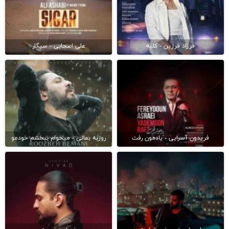
فرزاد فرزین - کلبه
علی اصحابی - سیگار
فریدون آسرایی - یادمون رفت
روزبه بمانی - میخوام ببخشم خودمو