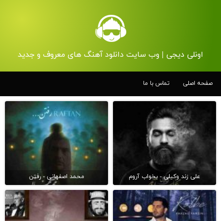
اونلی دیجی | وب سایت دانلود آهنگ های معروف و جدید
صفحه اصلی
تماس با ما
علی زند وکیلی - بخواب آروم
محمد اصفهانی - رفتن