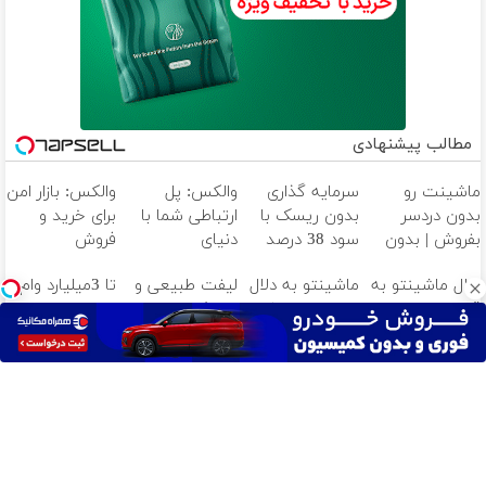
مطالب پیشنهادی
ماشینت رو
سرمایه گذاری
والکس: پل
والکس: بازار امن
بدون دردسر
بدون ریسک با
ارتباطی شما با
برای خرید و
بفروش | بدون
سود 38 درصد
دنیای
فروش
کمسیون 😍
سالانه📈
سرمایه‌گذاری
دارایی‌های
دلال ماشینتو به
ماشینتو به دلال
لیفت طبیعی و
تا 3میلیارد وام
دیجیتال
دیجیتال
قیمت نمیخره!
نده! به مصرف
تحریک
سرمایه در
بیا اینجا به
کننده بفروش!
کلاژن‌سازی از
گردش
قیمت
بدون پاسخ به
داخل پوست با
فروشندگان =>
بفروش*فقط
یک تماس
24ماه ماندگاری
فروشگاهت رو
خریدار واقعی*
✅ جوان شو
ثبت کن
آهنگ های جدید
دانلود آهنگ بسطام به نام کسی نیومده نه به جون تو جات
پیشم امنه همه جوره تو