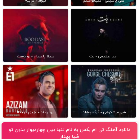
علی یاسینی - نمیخواستم
نیواد - غریبه
امیر عظیمی - بت
سینا پارسیان - رو دست
شهرام شکوهی - گرگ چشات
ایوان بند - عزیزم باریکلا
دانلود آهنگ تی ام بکس به نام تنها بین چهاردیوار بدون تو
شبا بیدار