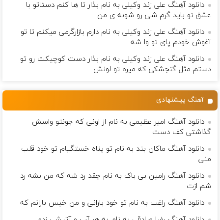
دانلود آهنگ علی زند وکیلی به نام بذار تا ها كنم دستاتو با
عشق تو باید گرم شی رو شونه ى من
دانلود آهنگ علی زند وکیلی به نام دارم بازارگرمی میكنم تا تو
آغوش خودم پای تو وا شه
دانلود آهنگ علی زند وکیلی به نام بذار دست كوچیكت رو تو
دستم مثل گنجشكی كه میره تو لونش
آهنگ پیشنهادی
دانلود آهنگ امیر عظیمی به نام از اوﻧﻰ ﻛﻪ ﺟﻮﻧﺘﻮ واﺳﺶ
ﮔﺬاﺷﺘﻰ ﻛﻒ دﺳﺖ
دانلود آهنگ ماکان بند به نام تو پناه خستگیام تو خود قلب
منی
دانلود آهنگ رامین بی باک به نام چقد رد شه که من بشه رد
شم ازت
دانلود آهنگ راغب به نام تو خود بارانی و من خیس بارانم که
دانلود آهنگ رضا صادقی به نام ﺑﻪ ﻫﺮ آب و آﺗﻴﺸﻰ زدم