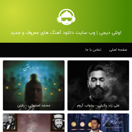
اونلی دیجی | وب سایت دانلود آهنگ های معروف و جدید
صفحه اصلی
تماس با ما
علی زند وکیلی - بخواب آروم
محمد اصفهانی - رفتن