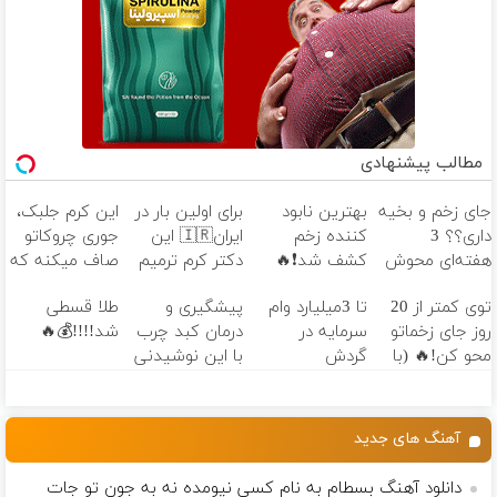
مطالب پیشنهادی
جای زخم و بخیه
بهترین نابود
برای اولین بار در
این کرم جلبک،
داری؟؟ 3
کننده زخم
ایران🇮🇷 این
جوری چروکاتو
هفته‌ای محوش
کشف شد❗🔥
دکتر کرم ترمیم
صاف میکنه که
کن!
کننده 23 روزه
انگار بوتاکس
توی کمتر از 20
تا 3میلیارد وام
پیشگیری و
طلا قسطی
ساخت!
کردی!(تخفیف
روز جای زخماتو
سرمایه در
درمان کبد چرب
شد!!!!💰🔥
ویژه)
محو کن!🔥 (با
گردش
با این نوشیدنی
ضمانت)
فروشندگان =>
گیاهی
فروشگاهت رو
ثبت کن
آهنگ های جدید
دانلود آهنگ بسطام به نام کسی نیومده نه به جون تو جات