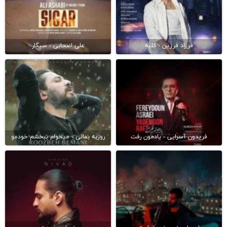
فرزاد فرزین - کلبه
علی اصحابی - سیگار
فریدون آسرایی - یادمون رفت
روزبه بمانی - میخوام ببخشم خودمو