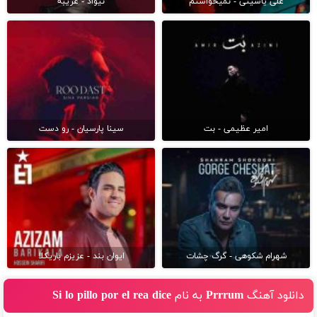
علی یاسینی - نمیخواستم
نیواد - غریبه
امیر عظیمی - بت
سینا پارسیان - رو دست
شهرام شکوهی - گرگ چشات
ایوان بند - عزیزم باریکلا
دانلود آهنگ Prrrum به نام Si lo pillo por el rea dice