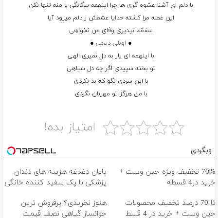
با دلم ای آشنا عشوه گری ها چرا اینهمه بیگانگی با منه تنها نکن
این غصه مرا کشته خدایا عشقش ز دلم میرود آیا
عشقم نپذیری وفای من نخواهی
●
اونلی دیجی
●
با اینهمه ای یار به دل نمیری الهی
تو بخته سپیدی اگر چه دل سیاهی
با این سردی نگو که بد نکردی
با من هرگز تو مهربان نگردی
امتیاز بده!
وبگردی
70% تخفیف ویژه جین وست +
پایان دغدغه هزینه های دندان
خرید در4 قسطه
پزشکی با پک سفید کننده خانگی
تا 70 درصد تخفیف محصولات
هنوز نخریدی؟ پرفروش ترین
جین وست + خرید در 4 قسط
جوانساز گیاهی نصف قیمت