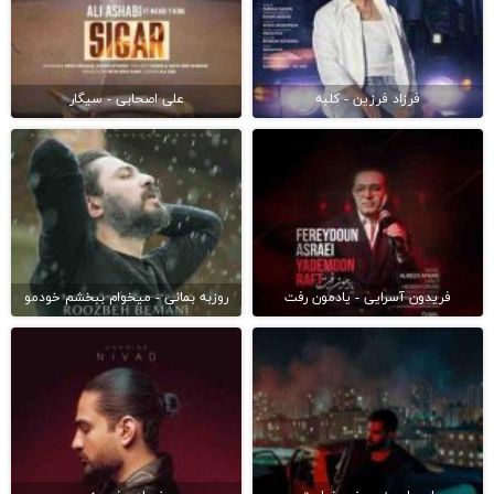
فرزاد فرزین - کلبه
علی اصحابی - سیگار
فریدون آسرایی - یادمون رفت
روزبه بمانی - میخوام ببخشم خودمو