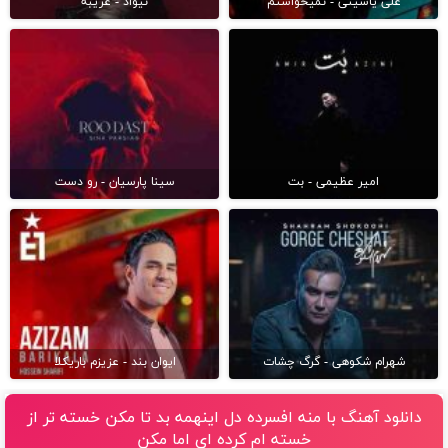
علی یاسینی - نمیخواستم
نیواد - غریبه
امیر عظیمی - بت
سینا پارسیان - رو دست
شهرام شکوهی - گرگ چشات
ایوان بند - عزیزم باریکلا
دانلود آهنگ با منه افسرده دل اینهمه بد تا مکن خسته تر از
خسته ام کرده ای اما مکن