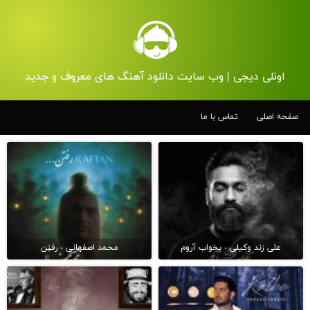
اونلی دیجی | وب سایت دانلود آهنگ های معروف و جدید
صفحه اصلی
تماس با ما
علی زند وکیلی - بخواب آروم
محمد اصفهانی - رفتن