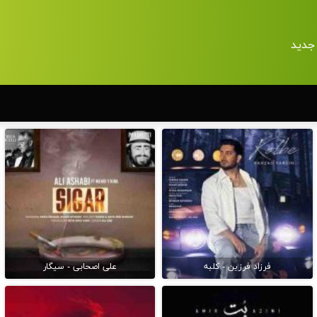
جدید
فرزاد فرزین - کلبه
علی اصحابی - سیگار