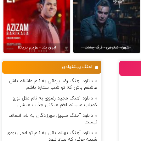
شهرام شکوهی - گرگ چشات
ایوان بند - عزیزم باریکلا
آهنگ پیشنهادی
دانلود آهنگ رضا یزدانی به نام ﻋﺎﺷﻘﻢ ﺑﺎش
ﻋﺎﺷﻘﻢ ﺑﺎش ﻛﻪ ﺗﻮ ﺷﺐ ﺳﺘﺎره ﺑﺎﺷﻢ
دانلود آهنگ مجید رضوی به نام مثل تورو
کمیاب میبینم اخم میکنی جذاب میشی
دانلود آهنگ سهیل مهرزادگان به نام انصاف
نیست
دانلود آهنگ بهنام بانی به نام تو ادمی بودی
شبیه حرفی که میزد نبود