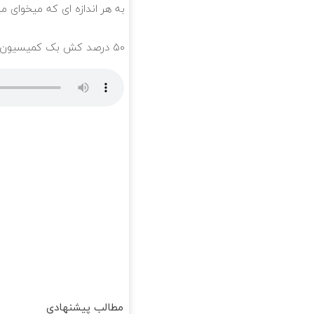
به هر اندازه ای که میخوای 
۵۰ درصد کش بک کمیسیون معاملات در حساب ecn بروکر اینوسلو
مطالب پیشنهادی