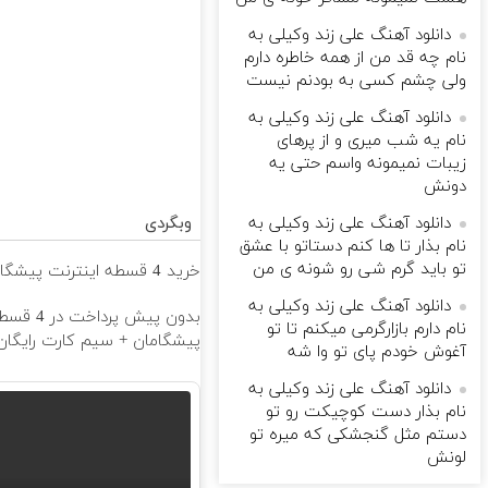
دانلود آهنگ علی زند وکیلی به
نام چه قد من از همه خاطره دارم
ولی چشم كسی به بودنم نیست
دانلود آهنگ علی زند وکیلی به
نام یه شب میرى و از پرهای
زيبات نمیمونه واسم حتی یه
دونش
دانلود آهنگ علی زند وکیلی به
وبگردی
نام بذار تا ها كنم دستاتو با عشق
تو باید گرم شی رو شونه ى من
خرید 4 قسطه اینترنت پیشگامان ☎️ بدون نیاز به تلفن
دانلود آهنگ علی زند وکیلی به
نام دارم بازارگرمی میكنم تا تو
پیشگامان + سیم کارت رایگان
آغوش خودم پای تو وا شه
دانلود آهنگ علی زند وکیلی به
نام بذار دست كوچیكت رو تو
دستم مثل گنجشكی كه میره تو
لونش