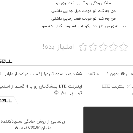
مشکل زندگی رو آسون کنه توی تو
من چه کنم تو خودت میل جدایی داشتی
من چه کنم تو خودت قصد رهایی داشتی
دیوونه ی من تا زوده برگرد این آشیونه نگذار بشه سرد
امتیاز بده!
۵۵ درصد سود تتری! (کسب درآمد از دارایی تتری)
بدون پیش پرداخت در 4 قسط ✅ اینترنت LTE
اینترنت LTE پیشگامان رو با 4 قس
ترب پی بخر 😍
رونمایی از روش خانگی سفیدکننده
دندان50%تخفیف🔥