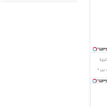
ط از اسنپ پی +