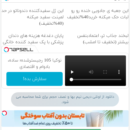
این جعبه ی جادویی خنده رو رو
این ژل سفیدکننده دندوناتو در حد
لبات حک میکنه خرید40%تخفیف
لمینت سفید میکنه
(40%تخفیف)
لبخند جذاب تر، اعتمادبنفس
پایان دغدغه هزینه های دندان
بیشتر (تخفیف تا امشب)
پزشکی با پک سفید کننده خانگی
نوکیا 105 رجیسترشده؛ ساده،
بادوام و اقتصادی
سفارش بده!
دانلود از اونلی دیجی نیم بها و نصف حجم برای شما محاسبه می
شود.