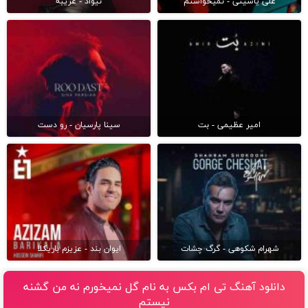
علی یاسینی - نمیخواستم
نیواد - غریبه
امیر عظیمی - بت
سینا پارسیان - رو دست
شهرام شکوهی - گرگ چشات
ایوان بند - عزیزم باریکلا
دانلود آهنگ تی ام بکس به نام گل نمیخورم نه من گشنه
نیستم