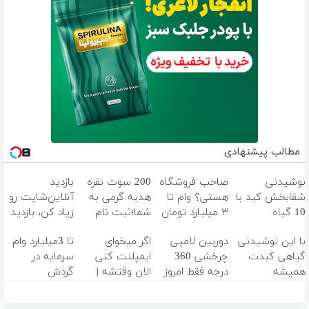
مطالب پیشنهادی
نوشیدنی
صاحب فروشگاه
200 سوت نقره
بازدید
شفابخش کبد با
هستی؟ وام تا
هدیه گرمی به
آنلاین‌شاپت رو
10 گیاه
۳ میلیارد تومان
شما؛ثبت نام
زیاد کن، بازدید
موثر(تخفیف تا
بگیر
کن
بالاتر = درآمد
با این نوشیدنی
دوربین لامپی
اگر میخوای
تا 3میلیارد وام
امشب)
بیشتر
گیاهی کبدت
چرخشی 360
ایمپلنت کنی
سرمایه در
همیشه
درجه فقط امروز
الان وقتشه |
گردش
پرقدرته55%تخفیف
حراج شد🔥
فقط با ۲۵
فروشندگان =>
پرداخت درب
میلیون تومان!!!
فروشگاهت رو