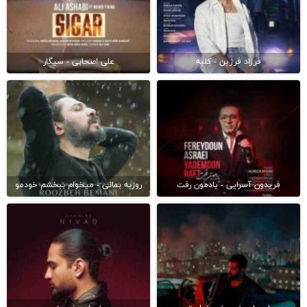
فرزاد فرزین - کلبه
علی اصحابی - سیگار
فریدون آسرایی - یادمون رفت
روزبه بمانی - میخوام ببخشم خودمو