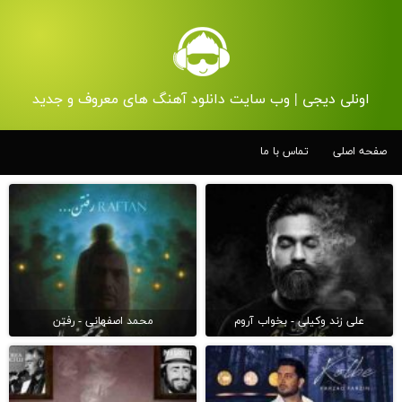
اونلی دیجی | وب سایت دانلود آهنگ های معروف و جدید
صفحه اصلی
تماس با ما
علی زند وکیلی - بخواب آروم
محمد اصفهانی - رفتن