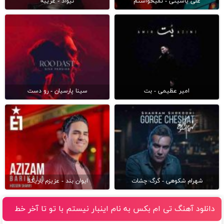
علی یاسینی - نمیخواستم
نیواد - غریبه
امیر عظیمی - بت
سینا پارسیان - رو دست
شهرام شکوهی - گرگ چشات
ایوان بند - عزیزم باریکلا
دانلود آهنگ تی ام بکس به نام اینبار نیستم با تو تا آخر خط