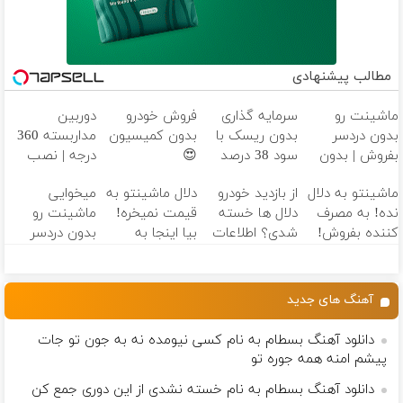
مطالب پیشنهادی
ماشینت رو
سرمایه گذاری
فروش خودرو
دوربین
بدون دردسر
بدون ریسک با
بدون کمیسیون
مداربسته 360
بفروش | بدون
سود 38 درصد
😍
درجه | نصب
کمسیون 😍
سالانه📈
آسان و راحت
ماشینتو به دلال
از بازدید خودرو
دلال ماشینتو به
میخوایی
نده! به مصرف
دلال ها خسته
قیمت نمیخره!
ماشینت رو
کننده بفروش!
شدی؟ اطلاعات
بیا اینجا به
بدون دردسر
بدون پاسخ به
ماشینت رو
قیمت
بفروشی؟ بدون
یک تماس
اینجا ثبت کن
بفروش*فقط
کمیسیون
خریدار واقعی*
آهنگ های جدید
دانلود آهنگ بسطام به نام کسی نیومده نه به جون تو جات
پیشم امنه همه جوره تو
دانلود آهنگ بسطام به نام خسته نشدی از این دوری جمع کن