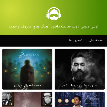
اونلی دیجی | وب سایت دانلود آهنگ های معروف و جدید
صفحه اصلی
تماس با ما
علی زند وکیلی - بخواب آروم
محمد اصفهانی - رفتن