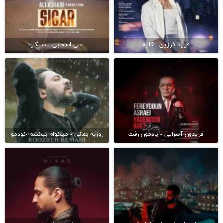
فرزاد فرزین - کلبه
علی اصحابی - سیگار
فریدون آسرایی - یادمون رفت
روزبه بمانی - میخوام ببخشم خودمو