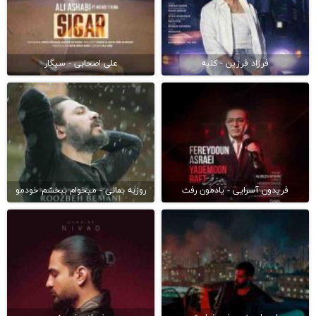
فرزاد فرزین - کلبه
علی اصحابی - سیگار
فریدون آسرایی - یادمون رفت
روزبه بمانی - میخوام ببخشم خودمو