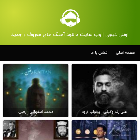
اونلی دیجی | وب سایت دانلود آهنگ های معروف و جدید
صفحه اصلی
تماس با ما
علی زند وکیلی - بخواب آروم
محمد اصفهانی - رفتن