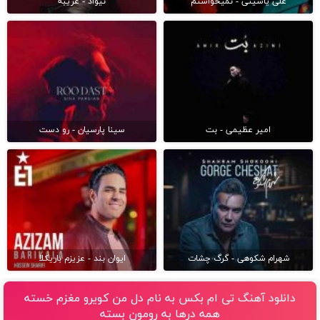
علی یاسینی - نمیخواستم
نیواد - غریبه
امیر عظیمی - بت
سینا پارسیان - رو دست
شهرام شکوهی - گرگ چشات
ایوان بند - عزیزم باریکلا
دانلود آهنگ تی ام بکس به نام دل من کویرو مغزم خسته
همه درها به رومون بسته