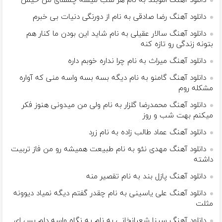
دانلود آهنگ اموبند به نام هر شب میشه چشمای من خیس
دانلود آهنگ رضا صادقی به نام از دورﻧﮕﻰ دﻧﻴﺎت ﺑﻰ ﺧﺒﺮم
دانلود آهنگ سالار عقیلی به نام شاید این بودن ما کنار هم
بتونه زندگی رو تازه کنه
دانلود آهنگ میراث به نام چرا نداره خوبم داره
دانلود آهنگ گامنو به نام دیگه بسه بسه واسه منی که آواره
مشکله روم
دانلود آهنگ محمدرضا گلزار به نام ولی من میدونی هنوز فکر
میکنم بهت شب و روز
دانلود آهنگ عماد طالب زاده به نام زرد
دانلود آهنگ مهدی نئو به نام طبیعت همیشه رو من فاز تربیت
داشته
دانلود آهنگ پازل بند به نام تقصیر منه
دانلود آهنگ علی یاسینی به نام چقدر گفتم دیگه نمیاد دیوونه
مثلت
دانلود آهنگ سینا شعبانخانی به نام یه نگاه واسه دلم بس ای