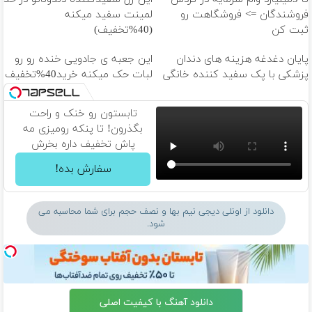
فروشندگان => فروشگاهت رو
لمینت سفید میکنه
ثبت کن
(40%تخفیف)
پایان دغدغه هزینه های دندان
این جعبه ی جادویی خنده رو رو
پزشکی با پک سفید کننده خانگی
لبات حک میکنه خرید40%تخفیف
تابستون رو خنک و راحت
بگذرون! تا پنکه رومیزی مه
پاش تخفیف داره بخرش
سفارش بده!
دانلود از اونلی دیجی نیم بها و نصف حجم برای شما محاسبه می
شود.
دانلود آهنگ با کیفیت اصلی