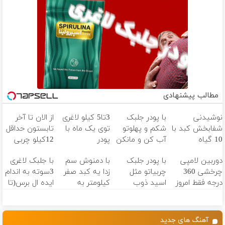
مطالب پیشنهادی
نوشیدنی
با پودر جلبک
3تا5 کیلو لاغری
از الان تا آخر
شفابخش کبد با
شکم و پهلوتو
توی یک ماه با
تابستون حداقل
10 گیاه
آب کن و مانکن
پودر
12کیلو چربی
موثر(تخفیف تا
شو(تخفیف تا
جلبک(تعداد
میسوزونی!
دوربین لامپی
با پودر جلبک
با دمنوش سم
با جلبک لاغری
امشب)
امشب)
محدود)
چرخشی 360
چربیاتو مثل
زدا یه کبد صفر
3سوته به اندام
درجه فقط امروز
اسید ذوب
کیلومتر به
ایده ال برس(تا
حراج شد🔥
کن(تخفیف تا
خودت هدیه
امشب تخفیف
پرداخت درب
امشب)
بده
ویژه)
منزل
آهنگ های جدید