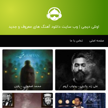
اونلی دیجی | وب سایت دانلود آهنگ های معروف و جدید
صفحه اصلی
تماس با ما
علی زند وکیلی - بخواب آروم
محمد اصفهانی - رفتن