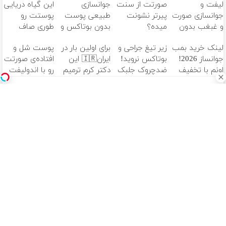
لیفت و
صورتت از سنت
جوانسازی
این گیاه دریایی
جوانسازی صورت
پیرتر نشونت
طبیعی پوست
پوستت رو
و غبغب بدون
میده؟
بدون بوتاکس و
طوری صاف
جراحی و دوران
اندولیفت برش
جراحی😳! خرید
میکنه انگار
لینک خرید بمب
زیر تیغ جراحی و
برای اولین بار در
پوست شل و
نقاهت ✨
می‌گردونه 🔰
با تخفیف ویژه
20سال جوون
جوانساز 2026!
بوتاکس نروید!
ایران🇮🇷 این
افتاده‌ی صورتت
شدی🔥
اونم با تخفیف
ضدچروک جلبک
دکتر کرم ترمیم
رو با اندولیفت
ویژه
با40%تخفیف
کننده 23 روزه
جوونش کن 💟
ساخت!
آهنگ های جدید
دانلود آهنگ بسطام به نام کسی نیومده نه به جون تو جات
پیشم امنه همه جوره تو
دانلود آهنگ بسطام به نام خسته نشدی از این دوری جمع کن
همین الان چمدونتو
دانلود آهنگ بسطام به نام به اونی که خاطره هاتو مثل دیوونه
ها میریزه دورش
دانلود آهنگ بسطام به نام تازه فهمیدم خوشگل بود با تو تهران
چقدر