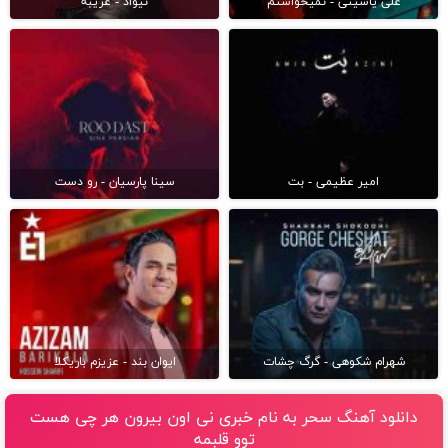
علی یاسینی - نمیخواستم
نیواد - غریبه
امیر عظیمی - بت
سینا پارسیان - رو دست
شهرام شکوهی - گرگ چشات
ایوان بند - عزیزم باریکلا
دانلود آهنگ سحر به نام خبری نی اون بیرون هر چی هست
توو قلبمه