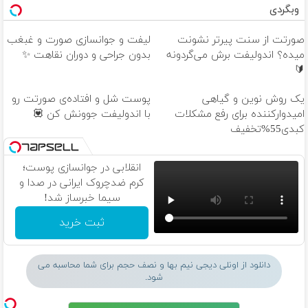
وبگردی
صورتت از سنت پیرتر نشونت
لیفت و جوانسازی صورت و غبغب
میده؟ اندولیفت برش می‌گردونه
بدون جراحی و دوران نقاهت ✨
🔰
یک روش نوین و گیاهی
پوست شل و افتاده‌ی صورتت رو
امیدوارکننده برای رفع مشکلات
با اندولیفت جوونش کن 💟
کبدی55%تخفیف
انقلابی در جوانسازی پوست؛
کرم ضدچروک ایرانی در صدا و
سیما خبرساز شد!
ثبت خرید
دانلود از اونلی دیجی نیم بها و نصف حجم برای شما محاسبه می
شود.