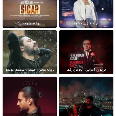
فرزاد فرزین - کلبه
علی اصحابی - سیگار
فریدون آسرایی - یادمون رفت
روزبه بمانی - میخوام ببخشم خودمو