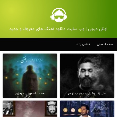
اونلی دیجی | وب سایت دانلود آهنگ های معروف و جدید
صفحه اصلی
تماس با ما
علی زند وکیلی - بخواب آروم
محمد اصفهانی - رفتن