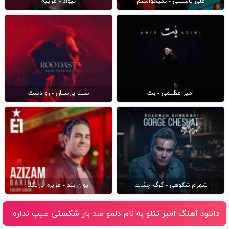
علی یاسینی - نمیخواستم
نیواد - غریبه
امیر عظیمی - بت
سینا پارسیان - رو دست
شهرام شکوهی - گرگ چشات
ایوان بند - عزیزم باریکلا
دانلود آهنگ امیر تتلو به نام دلمو صد بار شکستی عیب نداره