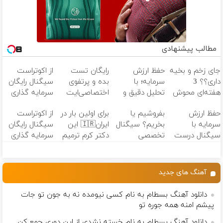
مطالب پیشنهادی
جای زخم و بخیه
حفظ ارزش
رایگان تست
از اکوتراست
داری؟؟ 3
سرمایه؛ با
بده و پرتفوی
سیگنال رایگان
هفته‌ای محوش
تحلیل دقیق و
اختصاصی‌ایت
سرمایه گذاری
کن!
سیگنال‌های به
رو بساز!
بگیر «اشتراک
حفظ ارزش
بفروشیم یا
برای اولین بار در
از اکوتراست
موقع!
رایگان»
سرمایه با
بخریم؟ سیگنال
ایران🇮🇷 این
سیگنال رایگان
سیگنال درست
تخصصی
دکتر کرم ترمیم
سرمایه گذاری
در لحظه ✅
دریافت کن
کننده 23 روزه
بگیر
(شروع رایگان)
ساخت!
آهنگ های جدید
دانلود آهنگ بسطام به نام کسی نیومده نه به جون تو جات
پیشم امنه همه جوره تو
دانلود آهنگ بسطام به نام خسته نشدی از این دوری جمع کن