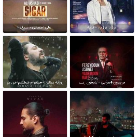
فرزاد فرزین - کلبه
علی اصحابی - سیگار
فریدون آسرایی - یادمون رفت
روزبه بمانی - میخوام ببخشم خودمو