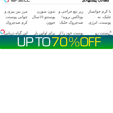
مطالب پیشنهادی
با کرم جوانساز
زیر تیغ جراحی و
بدون سوزن
مرز بین پیری و
جلبک، به
بوتاکس نروید!
پوستتو 10سال
جوانی پوستت
پوستت، انرژی
ضدچروک جلبک
جوون
کرم ضدچروک
دوباره
با40%تخفیف
کن50%تخفیف
جلبکه!40%تخفیف
پوستت رو
پوست خود را از
برای اولین بار
این گیاه دریایی
بده(تخفیف تا
پاییزی
10،12 سال
پیری نجات
در ایران🇮🇷
پوستت رو
امشب)
جوان کن
دهید!با کرم
این دکتر کرم
طوری صاف
(تخفیف تا
ضدچروک جلبک
ترمیم کننده 23
میکنه انگار
امشب)
روزه ساخت!
20سال جوون
شدی🔥
آهنگ های جدید
دانلود آهنگ بسطام به نام کسی نیومده نه به جون تو جات
پیشم امنه همه جوره تو
دانلود آهنگ بسطام به نام خسته نشدی از این دوری جمع کن
همین الان چمدونتو
دانلود آهنگ بسطام به نام به اونی که خاطره هاتو مثل دیوونه
ها میریزه دورش
دانلود آهنگ بسطام به نام تازه فهمیدم خوشگل بود با تو تهران
چقدر
دانلود آهنگ بسطام به نام چی میشه گفتش به اونکه شبا رو