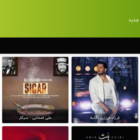
جدید
فرزاد فرزین - کلبه
علی اصحابی - سیگار