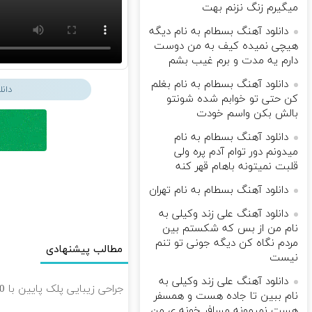
میگیرم زنگ نزنم بهت
دانلود آهنگ بسطام به نام دیگه
هیچی نمیده کیف به من دوست
دارم یه مدت و برم غیب بشم
دانلود آهنگ بسطام به نام بغلم
دان
کن حتی تو خوابم شده شونتو
بالش بکن واسم خودت
دانلود آهنگ بسطام به نام
میدونم دور توام آدم پره ولی
قلبت نمیتونه باهام قهر کنه
دانلود آهنگ بسطام به نام تهران
دانلود آهنگ علی زند وکیلی به
نام من از بس كه شكستم بین
مردم نگاه كن دیگه جونى تو تنم
مطالب پیشنهادی
نیست
دانلود آهنگ علی زند وکیلی به
جراحی زیبایی پلک پایین با 10 میلیون تخفیف ویژه فقط 35 ✨
نام ببین تا جاده هست و همسفر
هست نمیمونه مسافر خونه ی من