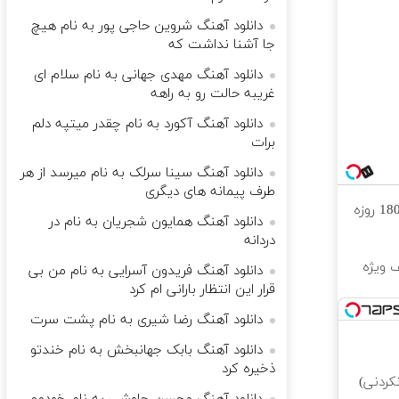
دانلود آهنگ شروین حاجی پور به نام هیچ
جا آشنا نداشت که
دانلود آهنگ مهدی جهانی به نام سلام ای
غریبه حالت رو به راهه
دانلود آهنگ آکورد به نام چقدر میتپه دلم
برات
دانلود آهنگ سینا سرلک به نام ﻣﻴﺮﺳﺪ از ﻫﺮ
ﻃﺮف ﭘﻴﻤﺎﻧﻪ ﻫﺎی دﻳﮕﺮی
⏳فرصت محدود!! 3000گیگ اینترنت خانگی 180 روزه
دانلود آهنگ همایون شجریان به نام در
دردانه
یون تخفیف ویژه
دانلود آهنگ فریدون آسرایی به نام من بی
قرار این انتظار بارانی ام کرد
دانلود آهنگ رضا شیری به نام پشت سرت
دانلود آهنگ بابک جهانبخش به نام خندتو
ذخیره کرد
کردنی)