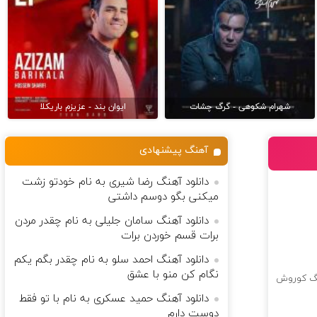
شهرام شکوهی - گرگ چشات
ایوان بند - عزیزم باریکلا
آهنگ پیشنهادی
دانلود آهنگ رضا شیری به نام ﺧﻮدﺗﻮ زﺷﺖ
ﻣﻴﻜﻨﻰ ﺑﮕﻮ دوﺳﻢ داﺷﺘﻰ
دانلود آهنگ سامان جلیلی به نام چقدر مردن
برات قسم خوردن برات
دانلود آهنگ احمد سلو به نام چقدر بگم یکم
نگام کن منو با عشق
گ کوروش
دانلود آهنگ حمید عسکری به نام با تو فقط
دوست دارم