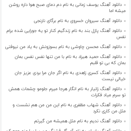
دانلود آهنگ یوسف زمانی به نام دم دمای صبح هوا داره روشن
میشه اما
دانلود آهنگ سیروان خسروی به نام برگای نارنجی
دانلود آهنگ پازل بند به نام زندگیم کنار تو یه جورایی شده برام
نفس
دانلود آهنگ محسن چاوشی به نام ﺑﺴﻮزوﻧﺶ ﺑﻪ ﻳﺎد ﻣﻦ ﻧﻴﻮﻓﺘﻰ
دانلود آهنگ حمید هیراد به نام با من تنها نفس نفس بمان
بمان که بی تو قلبم
دانلود آهنگ کسری زاهدی به نام اگر جان مرا بردی عزیز جان
خیالی نیست
دانلود آهنگ زانیار به نام انگار هرجا میرم جلومو چشمات همش
تو سرم میاد فکرات
دانلود آهنگ شهاب مظفری به نام این من من هم نشست و
مثل من کاری نکرد
دانلود آهنگ ندیم به نام مثل همیشه من گیرتم