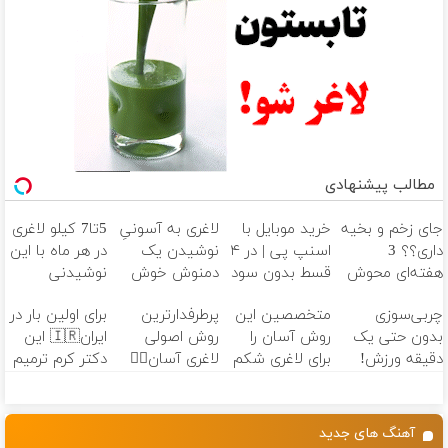
مطالب پیشنهادی
جای زخم و بخیه
خرید موبایل با
لاغری به آسونیِ
5تا7 کیلو لاغری
داری؟؟ 3
اسنپ پی | در ۴
نوشیدن یک
در هر ماه با این
هفته‌ای محوش
قسط بدون سود
دمنوش خوش
نوشیدنی
کن!
و کارمزد!
طعم
گیاهی❗ سفارش
چربی‌سوزی
متخصصین این
پرطرفدارترین
برای اولین بار در
با نصف قیمت
بدون حتی یک
روش آسان را
روش اصولی
ایران🇮🇷 این
🔥
دقیقه ورزش!
برای لاغری شکم
لاغری آسان👈🏻
دکتر کرم ترمیم
و پهلو معرفی
چربیسوز
کننده 23 روزه
کردند
گیاهی(تخفیف
ساخت!
فقط امروز)
آهنگ های جدید