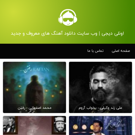
اونلی دیجی | وب سایت دانلود آهنگ های معروف و جدید
صفحه اصلی
تماس با ما
علی زند وکیلی - بخواب آروم
محمد اصفهانی - رفتن