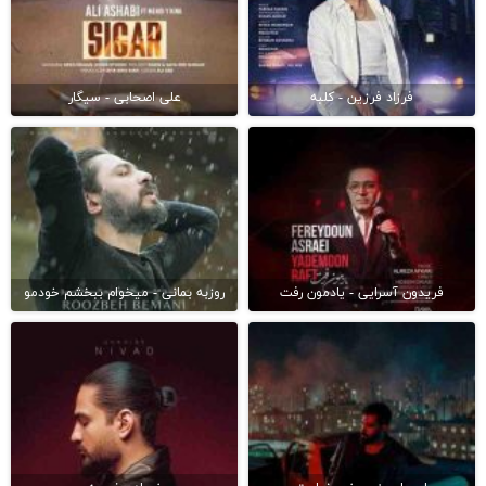
فرزاد فرزین - کلبه
علی اصحابی - سیگار
فریدون آسرایی - یادمون رفت
روزبه بمانی - میخوام ببخشم خودمو