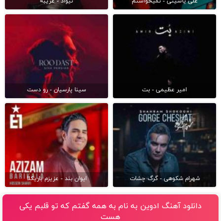
علی یاسینی - نمیخواستم
نیواد - غریبه
امیر عظیمی - بت
سینا پارسیان - رو دست
شهرام شکوهی - گرگ چشات
ایوان بند - عزیزم باریکلا
دانلود آهنگ ادوین به نام به همه گفتم که تو قلبم یکی
هست