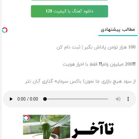
دانلود آهنگ با کیفیت 128
مطالب پیشنهادی
100 هزار تومن پاداش بگیر | ثبت نام کن
❗❗200 میلیون وام❗❗ فقط با احراز هویت
از سود هیچ بازاری جا نمون! باکس سرمایه گذاری آبان تتر