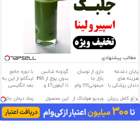
مطالب پیشنهادی
پایان دغدغه
داری از نوسان
گردونه شانس
با دوره جامع
هزینه های
بازار جا
بدون پوچ از PS5
لینگانو از این به
دندان پزشکی با
میمونی!!!! وام
تا آیفون17 و
بعد انگلیسی
پک سفید
بگیر، طلا بخر💰
بیت کوین 🔥
صحبت کن
قطع کامل ریزش
ویدیو هولناک از
این محصول
پماد درمان جای
کننده خانگی
موی شما بدون
جوان کارتن
دارای اصالت کالا
زخم در ۷ روز در
جراحی!
خوابی که
و مجوز وزارت
یزد تولید شد!
شامپوجلبک
میلیاردر شد.
بهداشت
(مشاوره بگیرید)
تضمین کیفیت
آموزش رایگان
است(55%تخفیف)
آهنگ های جدید