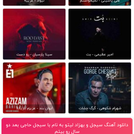
علی یاسینی - نمیخواستم
نیواد - غریبه
امیر عظیمی - بت
سینا پارسیان - رو دست
شهرام شکوهی - گرگ چشات
ایوان بند - عزیزم باریکلا
دانلود آهنگ سیجل و بهزاد لیتو به نام ‎با سیجل حاجی بعد دو
سال رو بیتم