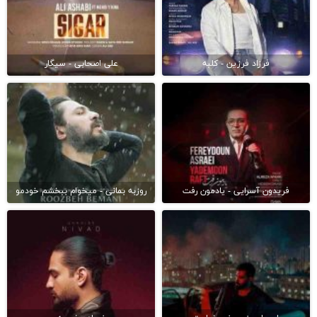
فرزاد فرزین - کلبه
علی اصحابی - سیگار
فریدون آسرایی - یادمون رفت
روزبه بمانی - میخوام ببخشم خودمو