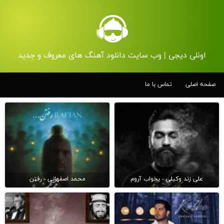
اونلی دیجی | وب سایت دانلود آهنگ های معروف و جدید
صفحه اصلی
تماس با ما
علی زند وکیلی - بخواب آروم
محمد اصفهانی - رفتن