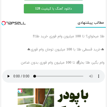
دانلود آهنگ با کیفیت 128
مطالب پیشنهادی
طلا میخوای؟ تا 100 میلیون وام فوری خرید طلا‼️
🔥خرید قسطی طلا با 100 میلیون تومان وام فوری🔥
وام بگیر، طلا بخر💰 تا 100 میلیون وام فوری بدون ضامن