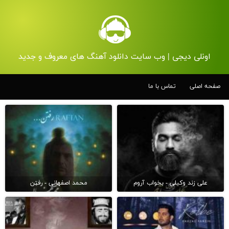
اونلی دیجی | وب سایت دانلود آهنگ های معروف و جدید
صفحه اصلی
تماس با ما
علی زند وکیلی - بخواب آروم
محمد اصفهانی - رفتن