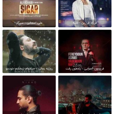
فرزاد فرزین - کلبه
علی اصحابی - سیگار
فریدون آسرایی - یادمون رفت
روزبه بمانی - میخوام ببخشم خودمو