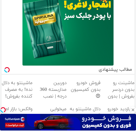
مطالب پیشنهادی
ماشینت رو
فروش خودرو
دوربین
ماشینتو به دلال
بدون دردسر
بدون کمیسیون
مداربسته 360
نده! به مصرف
بفروش | بدون
😍
درجه | نصب
کننده بفروش!
کمسیون 😍
آسان و راحت
بدون پاسخ به
از بازدید خودرو
دلال ماشینتو به
میخوایی
والکس: بازار امن
یک تماس
دلال ها خسته
قیمت نمیخره!
ماشینت رو
برای خرید و
شدی؟ اطلاعات
بیا اینجا به
بدون دردسر
فروش
ماشینت رو
قیمت
بفروشی؟ بدون
دارایی‌های
اینجا ثبت کن
بفروش*فقط
کمیسیون
دیجیتال