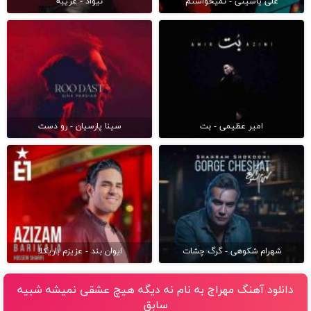
علی یاسینی - نمیخواستم
نیواد - غریبه
امیر عظیمی - بت
سینا پارسیان - رو دست
شهرام شکوهی - گرگ چشات
ایوان بند - عزیزم باریکلا
دانلود آهنگ مهراج به نام نه دیگه هیچ عشقی نمیشه شبیه
سابق