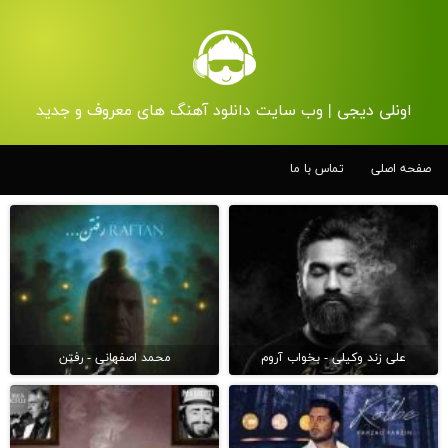
اونلی دیجی | وب سایت دانلود آهنگ های معروف و جدید
صفحه اصلی
تماس با ما
علی زند وکیلی - بخواب آروم
محمد اصفهانی - رفتن