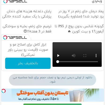
وبگردی
پماد درمان جای زخم در ۷ روز در
پایان دغدغه هزینه های دندان
یزد تولید شد! (مشاوره بگیرید)
پزشکی با پک سفید کننده خانگی
گردونه شانس بدون پوچ از PS5 تا
ترمیم جای زخم، بخیه و سوختگی
آیفون17 و بیت کوین 🔥
فقط در 3 هفته!!😍
ابزار کامل برای اصلاح مو و
صورت (قیمت رو ببینی باور
نمیکنی!)
باتخفیف بخر
دانلود از اونلی دیجی نیم بها و نصف حجم برای شما محاسبه می
شود.