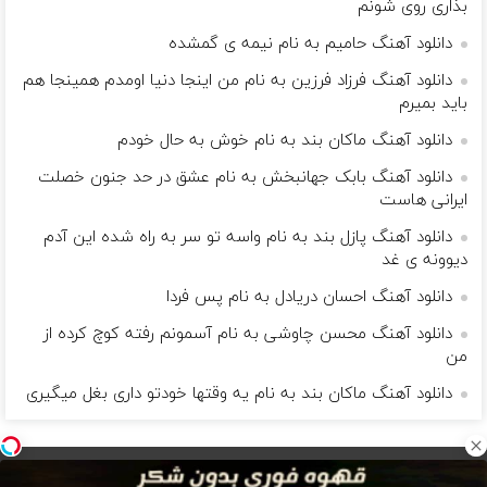
بذاری روی شونم
دانلود آهنگ حامیم به نام نیمه ی گمشده
دانلود آهنگ فرزاد فرزین به نام ﻣﻦ اﻳﻨﺠﺎ دﻧﻴﺎ اوﻣﺪم ﻫﻤﻴﻨﺠﺎ ﻫﻢ
ﺑﺎﻳﺪ ﺑﻤﻴﺮم
دانلود آهنگ ماکان بند به نام خوش به حال خودم
دانلود آهنگ بابک جهانبخش به نام عشق در حد جنون خصلت
ایرانی هاست
دانلود آهنگ پازل بند به نام واسه تو سر به راه شده این آدم
دیوونه ی غد
دانلود آهنگ احسان دریادل به نام پس فردا
دانلود آهنگ محسن چاوشی به نام آسمونم رفته کوچ کرده از
من
دانلود آهنگ ماکان بند به نام یه وقتها خودتو داری بغل میگیری
بگذار زندگی مانند موسیقی باشد و مرگ یک نت ناگفته...