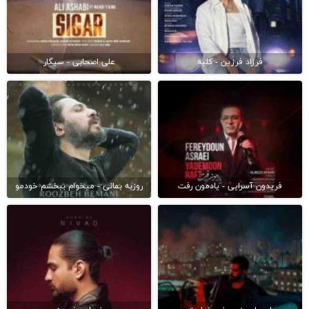
فرزاد فرزین - کلبه
علی اصحابی - سیگار
فریدون آسرایی - یادمون رفت
روزبه بمانی - میخوام ببخشم خودمو