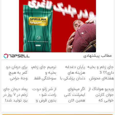
مطالب پیشنهادی
جای زخم و بخیه
پایان دغدغه
ترمیم جای زخم،
برای درمان درد
داری؟؟ 3
هزینه های
بخیه و
کمر به هیچ
هفته‌ای محوش
دندان پزشکی با
سوختگی فقط
وجه جراحی
کن!
پک سفید
در 3 هفته!!😍
نکنید! ◀
ویدیو هولناک از
اگر میخوای
از شر زانو دردت
پماد درمان جای
کننده خانگی
پرسش‌نامه رو پر
جوان کارتن
ایمپلنت کنی
راحت شو -
زخم در ۷ روز در
کن ▶
خوابی که
همین الان
بدون قرص و
یزد تولید شد!
میلیاردر شد.
وقتشه | فقط با
عمل
(مشاوره بگیرید)
آموزش رایگان
۲۵ میلیون