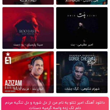
علی یاسینی - نمیخواستم
نیواد - غریبه
امیر عظیمی - بت
سینا پارسیان - رو دست
شهرام شکوهی - گرگ چشات
ایوان بند - عزیزم باریکلا
دانلود آهنگ امیر تتلو به نام من از دل شوره و دل تنگیه مردم
دلم لک زده واسه گرمیه دستات