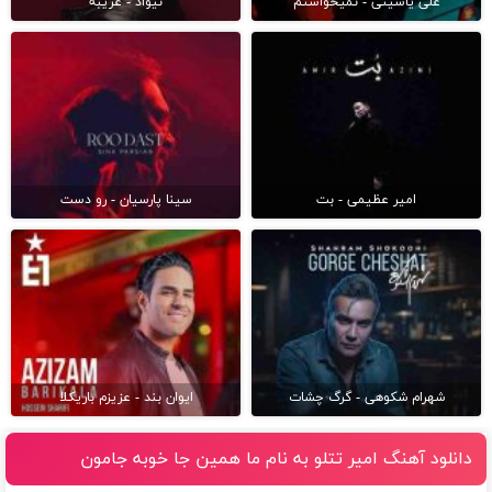
علی یاسینی - نمیخواستم
نیواد - غریبه
امیر عظیمی - بت
سینا پارسیان - رو دست
شهرام شکوهی - گرگ چشات
ایوان بند - عزیزم باریکلا
دانلود آهنگ امیر تتلو به نام ما همين جا خوبه جامون