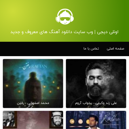
اونلی دیجی | وب سایت دانلود آهنگ های معروف و جدید
صفحه اصلی
تماس با ما
علی زند وکیلی - بخواب آروم
محمد اصفهانی - رفتن