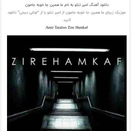
دانلود آهنگ امیر تتلو به نام ما همين جا خوبه جامون
موزیک زیبای ما همين جا خوبه جامون از
امیر تتلو
را از “اونلی دیجی” دانلود
کنید.
Amir Tataloo Zire Hamkaf