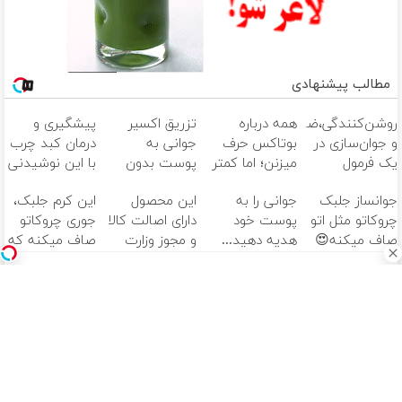
مطالب پیشنهادی
روشن‌کنندگی،ضد‌لک
همه درباره
تزریق اکسیر
پیشگیری و
و جوان‌سازی در
بوتاکس حرف
جوانی به
درمان کبد چرب
یک فرمول
میزنن؛ اما کمتر
پوست بدون
با این نوشیدنی
حرفه‌ای50%تخفیف
کسی این راه رو
سوزن40%تخفیف
گیاهی
جوانساز جلبک
جوانی را به
این محصول
این کرم جلبک،
میشناسه.
چروکاتو مثل اتو
پوست خود
دارای اصالت کالا
جوری چروکاتو
صاف میکنه😍
هدیه دهید...
و مجوز وزارت
صاف میکنه که
بهداشت
انگار بوتاکس
است(55%تخفیف)
کردی!(تخفیف
ویژه)
آهنگ های جدید
دانلود آهنگ بسطام به نام کسی نیومده نه به جون تو جات
پیشم امنه همه جوره تو
دانلود آهنگ بسطام به نام خسته نشدی از این دوری جمع کن