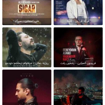
فرزاد فرزین - کلبه
علی اصحابی - سیگار
فریدون آسرایی - یادمون رفت
روزبه بمانی - میخوام ببخشم خودمو