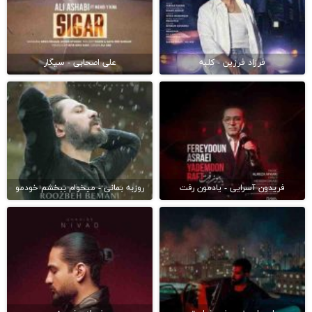
فرزاد فرزین - کلبه
علی اصحابی - سیگار
فریدون آسرایی - یادمون رفت
روزبه بمانی - میخوام ببخشم خودمو