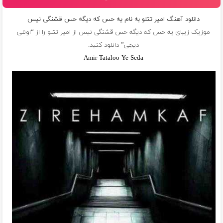
دانلود آهنگ امیر تتلو به نام یه حس که دیگه حس قشنگی نیس
موزیک زیبای یه حس که دیگه حس قشنگی نیس از
امیر تتلو
را از “اونلی
دیجی” دانلود کنید.
Amir Tataloo Ye Seda