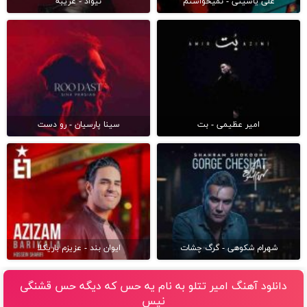
علی یاسینی - نمیخواستم
نیواد - غریبه
امیر عظیمی - بت
سینا پارسیان - رو دست
شهرام شکوهی - گرگ چشات
ایوان بند - عزیزم باریکلا
دانلود آهنگ امیر تتلو به نام یه حس که دیگه حس قشنگی
نیس