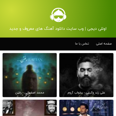
اونلی دیجی | وب سایت دانلود آهنگ های معروف و جدید
صفحه اصلی
تماس با ما
علی زند وکیلی - بخواب آروم
محمد اصفهانی - رفتن