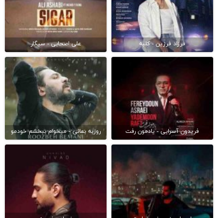
فرزاد فرزین - کلبه
علی اصحابی - سیگار
فریدون آسرایی - یادمون رفت
روزبه بمانی - میخوام ببخشم خودمو