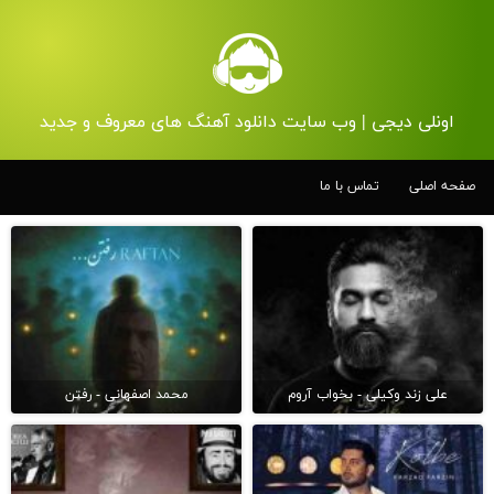
اونلی دیجی | وب سایت دانلود آهنگ های معروف و جدید
صفحه اصلی
تماس با ما
علی زند وکیلی - بخواب آروم
محمد اصفهانی - رفتن