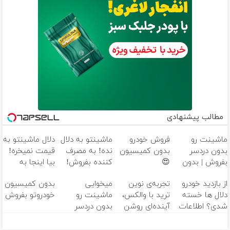
مطالب پیشنهادی
ماشینت رو
فروش خودرو
ماشینتو به دلال
دلال ماشینتو به
بدون دردسر
بدون کمیسیون
نده! به مصرف
قیمت نمیخره!
بفروش | بدون
😍
کننده بفروش!
بیا اینجا به
کمسیون 😍
بدون پاسخ به
قیمت
از بازدید خودرو
تجربه‌ی نوین
میخوایی
بدون کمیسیون
یک تماس
بفروش*فقط
دلال ها خسته
ترید با والکس،
ماشینت رو
خودروتو بفروش
خریدار واقعی*
شدی؟ اطلاعات
آینده‌ای روشن
بدون دردسر
ماشینت رو
در انتظار
بفروشی؟ بدون
اینجا ثبت کن
شماست
کمیسیون