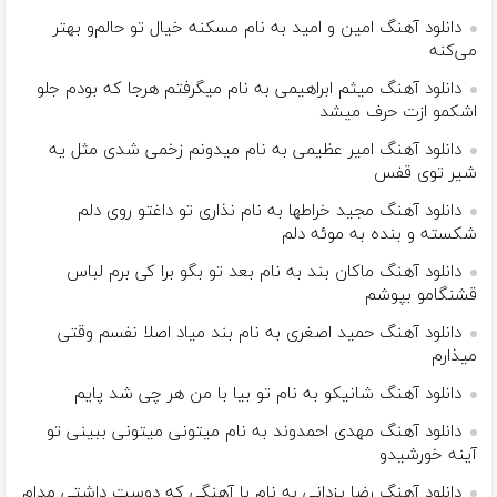
دانلود آهنگ امین و امید به نام مسکنه خیال تو حالم‌و بهتر
می‌کنه
دانلود آهنگ میثم ابراهیمی به نام ﻣﻴﮕﺮﻓﺘﻢ ﻫﺮﺟﺎ ﻛﻪ ﺑﻮدم ﺟﻠﻮ
اﺷﻜﻤﻮ ازت ﺣﺮف ﻣﻴﺸﺪ
دانلود آهنگ امیر عظیمی به نام ﻣﻴﺪوﻧﻢ زﺧﻤﻰ ﺷﺪی ﻣﺜﻞ ﻳﻪ
ﺷﻴﺮ ﺗﻮی ﻗﻔﺲ
دانلود آهنگ مجید خراطها به نام نذاری تو داغتو روی دلم
شکسته و بنده به موئه دلم
دانلود آهنگ ماکان بند به نام بعد تو بگو برا کی برم لباس
قشنگامو بپوشم
دانلود آهنگ حمید اصغری به نام بند میاد اصلا نفسم وقتی
میذارم
دانلود آهنگ شانیکو به نام تو بیا با من هر چی شد پایم
دانلود آهنگ مهدی احمدوند به نام میتونی میتونی ببینی تو
آینه خورشیدو
دانلود آهنگ رضا یزدانی به نام با آهنگی که دوست داشتی مدام