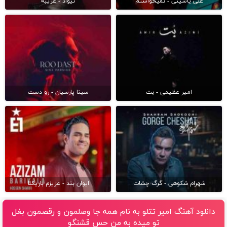
علی یاسینی - نمیخواستم
نیواد - غریبه
امیر عظیمی - بت
سینا پارسیان - رو دست
شهرام شکوهی - گرگ چشات
ایوان بند - عزیزم باریکلا
دانلود آهنگ امیر تتلو به نام همه جا وصلمون و رقصمون بغل
تو میده به من حس قشنگو