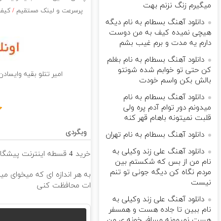
میگیرم زنگ نزنم بهت
پرسرعت و لینک مستقیم
/
کیفیت
دانلود آهنگ بسطام به نام دیگه
هیچی نمیده کیف به من دوست
دارم یه مدت و برم غیب بشم
دانلود آهنگ بسطام به نام بغلم
کن حتی تو خوابم شده شونتو
امیر تتلو بقیه وایسادن
بالش بکن واسم خودت
دانلود آهنگ بسطام به نام
میدونم دور توام آدم پره ولی
قلبت نمیتونه باهام قهر کنه
وبگردی
دانلود آهنگ بسطام به نام تهران
دانلود آهنگ علی زند وکیلی به
خرید 4 قسطه اینترنت پیشگامان ☎️ بدون نیاز به تلفن
نام من از بس كه شكستم بین
مردم نگاه كن دیگه جونى تو تنم
به هر اندازه ای که میخوای می
نیست
ات محافظت کنی
دانلود آهنگ علی زند وکیلی به
نام ببین تا جاده هست و همسفر
هست نمیمونه مسافر خونه ی من