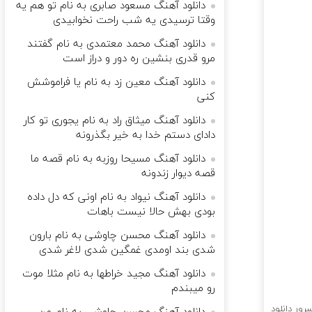
دانلود آهنگ مسعود صابری به نام تو هم یه
وقتا ترسیدی یه شب راحت نخوابیدی
دانلود آهنگ محمد معتمدی به نام گفتند
مرو قدری بنشین ره دور و دراز است
دانلود آهنگ معین زد به نام یا فراموشش
کنی
دانلود آهنگ میثاق راد به نام یجوری تو کار
دادای دستم خدا به خیر بگذرونه
دانلود آهنگ مسیحا روزبه به نام قصه ما
قصه‌ دیوار زندونه
دانلود آهنگ نیواد به نام اونی که دل داده
بودی بهش حالا نیست باهات
دانلود آهنگ محسن چاوشی به نام ﺑﺎرون
ﺷﺪی ﺑﻨﺪ اوﻣﺪی ﻏﻤﮕﻴﻦ ﺷﺪی ﻟﺎﻏﺮ ﺷﺪی
دانلود آهنگ مجید خراطها به نام مثلا موت
رو میبندم
رور دانلود