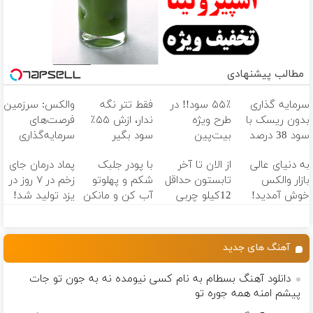
مطالب پیشنهادی
سرمایه گذاری
۵۵٪ سود!! در
فقط تتر نگه
والکس: سرزمین
بدون ریسک با
طرح ویژه
ندار، ازش ۵۵٪
فرصت‌های
سود 38 درصد
بیت‌پین
سود بگیر
سرمایه‌گذاری
سالانه📈
(فرصت محدود)
دیجیتال شما
به دنیای عالی
از الان تا آخر
با پودر جلبک
پماد درمان جای
بازار والکس
تابستون حداقل
شکم و پهلوتو
زخم در ۷ روز در
خوش آمدید!
12کیلو چربی
آب کن و مانکن
یزد تولید شد!
ترید را آغاز
میسوزونی!
شو(تخفیف تا
(مشاوره بگیرید)
کنید!
امشب)
آهنگ های جدید
دانلود آهنگ بسطام به نام کسی نیومده نه به جون تو جات
پیشم امنه همه جوره تو