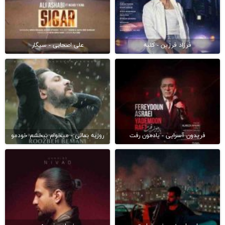
فرزاد فرزین - کلبه
علی اصحابی - سیگار
فریدون آسرایی - یادمون رفت
روزبه بمانی - میخوام ببخشم خودمو