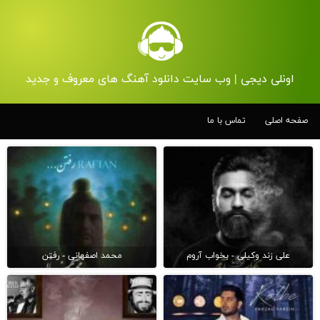
اونلی دیجی | وب سایت دانلود آهنگ های معروف و جدید
صفحه اصلی
تماس با ما
علی زند وکیلی - بخواب آروم
محمد اصفهانی - رفتن