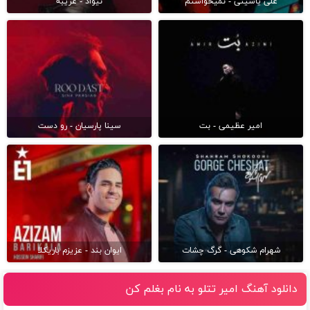
علی یاسینی - نمیخواستم
نیواد - غریبه
امیر عظیمی - بت
سینا پارسیان - رو دست
شهرام شکوهی - گرگ چشات
ایوان بند - عزیزم باریکلا
دانلود آهنگ امیر تتلو به نام بغلم کن