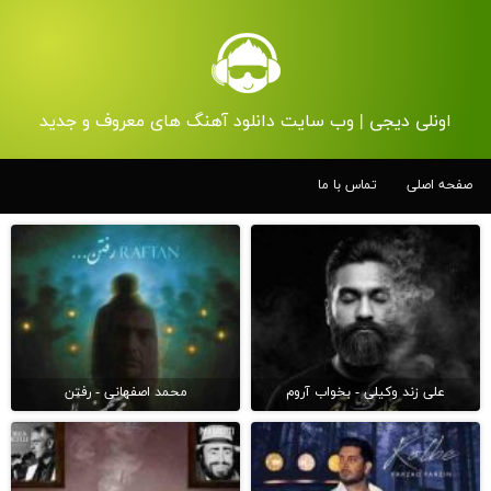
اونلی دیجی | وب سایت دانلود آهنگ های معروف و جدید
صفحه اصلی
تماس با ما
علی زند وکیلی - بخواب آروم
محمد اصفهانی - رفتن