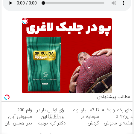
مطالب پیشنهادی
جای زخم و بخیه
تا 3میلیارد وام
برای اولین بار در
وام 200
داری؟؟ 3
سرمایه در
ایران🇮🇷 این
میلیونی آبان
هفته‌ای محوش
گردش
دکتر کرم ترمیم
تتر. همین الان
کن!
فروشندگان =>
کننده 23 روزه
احراز هویت کن!