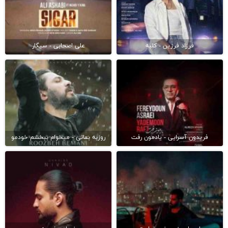
فرزاد فرزین - کلبه
علی اصحابی - سیگار
فریدون آسرایی - یادمون رفت
روزبه بمانی - میخوام ببخشم خودمو