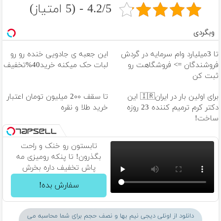
4.2/5 - (5 امتیاز)
وبگردی
تا 3میلیارد وام سرمایه در گردش
این جعبه ی جادویی خنده رو رو
فروشندگان => فروشگاهت رو
لبات حک میکنه خرید40%تخفیف
ثبت کن
برای اولین بار در ایران🇮🇷 این
تا سقف 2۰۰ میلیون تومان اعتبار
دکتر کرم ترمیم کننده 23 روزه
خرید طلا و نقره
ساخت!
تابستون رو خنک و راحت
بگذرون! تا پنکه رومیزی مه
پاش تخفیف داره بخرش
سفارش بده!
دانلود از اونلی دیجی نیم بها و نصف حجم برای شما محاسبه می