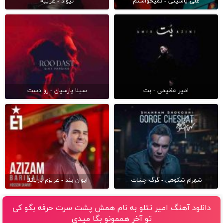
علی یاسینی - نمیخواستم
نیواد - غریبه
امیر عظیمی - بت
سینا پارسیان - رو دست
شهرام شکوهی - گرگ چشات
ایوان بند - عزیزم باریکلا
دانلود آهنگ امیر تتلو به نام همش پشت سرت حرفه بگو کی
تو آخر هممونو بگا میدی