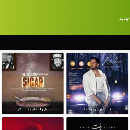
جدید
فرزاد فرزین - کلبه
علی اصحابی - سیگار