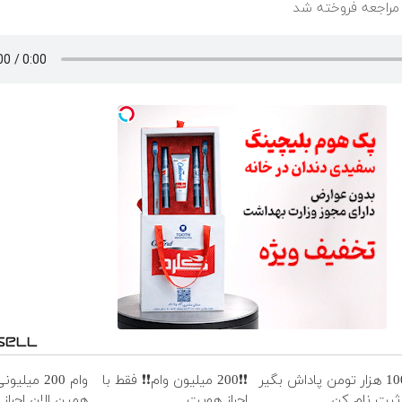
ر مراجعه فروخته شد
100 هزار تومن پاداش بگیر
❗❗200 میلیون وام❗❗ فقط با
وام 200 میلی
 ثبت نام کن
احراز هویت
همین الان احراز