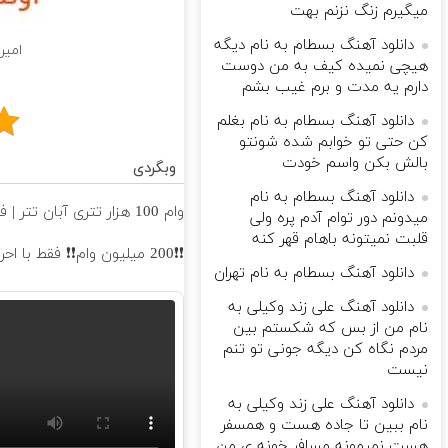
میگیرم زنگ نزنم بهت
دانلود آهنگ بسطام به نام دیگه
امیر
هیچی نمیده کیف به من دوست
دارم یه مدت و برم غیب بشم
دانلود آهنگ بسطام به نام بغلم
کن حتی تو خوابم شده شونتو
بالش بکن واسم خودت
وبگردی
دانلود آهنگ بسطام به نام
وام 100 هزار تتری آبان تتر | فوری، فقط با احراز هویت
میدونم دور توام آدم پره ولی
قلبت نمیتونه باهام قهر کنه
❗❗200 میلیون وام❗❗ فقط با احراز هویت
دانلود آهنگ بسطام به نام تهران
دانلود آهنگ علی زند وکیلی به
نام من از بس كه شكستم بین
مردم نگاه كن دیگه جونى تو تنم
نیست
دانلود آهنگ علی زند وکیلی به
نام ببین تا جاده هست و همسفر
هست نمیمونه مسافر خونه ی من