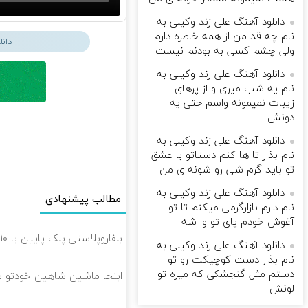
دانلود آهنگ علی زند وکیلی به
نام چه قد من از همه خاطره دارم
دان
ولی چشم كسی به بودنم نیست
دانلود آهنگ علی زند وکیلی به
نام یه شب میرى و از پرهای
زيبات نمیمونه واسم حتی یه
دونش
دانلود آهنگ علی زند وکیلی به
نام بذار تا ها كنم دستاتو با عشق
تو باید گرم شی رو شونه ى من
دانلود آهنگ علی زند وکیلی به
مطالب پیشنهادی
نام دارم بازارگرمی میكنم تا تو
آغوش خودم پای تو وا شه
بلفاروپلاستی پلک پایین با ۱۰ میلیون تخفیف فقط 3۵ میلیون 👀
دانلود آهنگ علی زند وکیلی به
نام بذار دست كوچیكت رو تو
دستم مثل گنجشكی كه میره تو
ابنجا ماشین شاهین خودتو 
لونش