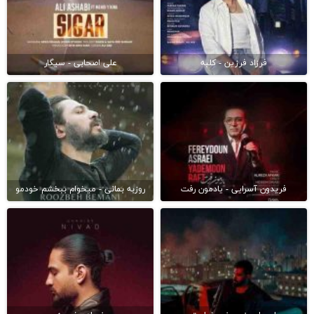
فرزاد فرزین - کلبه
علی اصحابی - سیگار
فریدون آسرایی - یادمون رفت
روزبه بمانی - میخوام ببخشم خودمو