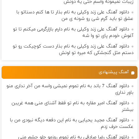
زيبات نمیمونه واسم حتی یه دونش
دانلود آهنگ علی زند وکیلی به نام بذار تا ها كنم دستاتو با
عشق تو باید گرم شی رو شونه ى من
دانلود آهنگ علی زند وکیلی به نام دارم بازارگرمی میكنم تا تو
آغوش خودم پای تو وا شه
دانلود آهنگ علی زند وکیلی به نام بذار دست كوچیكت رو تو
دستم مثل گنجشكی كه میره تو لونش
آهنگ پیشنهادی
دانلود آهنگ 7 باند به نام تموم نمیشی واسه من آخر نداری منو
باور نداری
دانلود آهنگ امیر مقاره به نام تو فقط‌ آشنای منی همه غریبن
بیشتر
دانلود آهنگ مجید یحیایی به نام این دفعه دیگه نبودی من با
عکست حرف زدم
دانلود آهنگ رضا صادقی به نام ﺗﻤﻮم روزﻣﻮ ﺟﻠﻮ ﭼﺸﻢ ﻣﻨﻰ