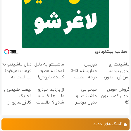
مطالب پیشنهادی
ماشینت رو
دوربین
ماشینتو به دلال
دلال ماشینتو به
بدون دردسر
مداربسته 360
نده! به مصرف
قیمت نمیخره!
بفروش | بدون
درجه | نصب
کننده بفروش!
بیا اینجا به
کمسیون 😍
آسان و راحت
بدون پاسخ به
قیمت
فروش خودرو
میخوایی
از بازدید خودرو
لیفت طبیعی و
یک تماس
بفروش*فقط
بدون کمیسیون
ماشینت رو
دلال ها خسته
تحریک
خریدار واقعی*
😍
بدون دردسر
شدی؟ اطلاعات
کلاژن‌سازی از
بفروشی؟ بدون
ماشینت رو
داخل پوست با
کمیسیون
اینجا ثبت کن
24ماه ماندگاری
✅ جوان شو
آهنگ های جدید