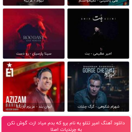
علی یاسینی - نمیخواستم
نیواد - غریبه
امیر عظیمی - بت
سینا پارسیان - رو دست
شهرام شکوهی - گرگ چشات
ایوان بند - عزیزم باریکلا
دانلود آهنگ امیر تتلو به نام برو که بدم میاد ازت گوش نکن
به چرندیات اصلا