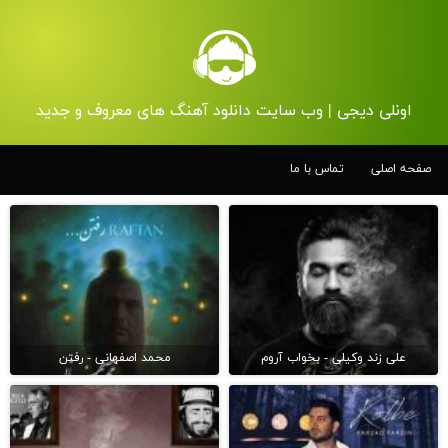
اونلی دیجی | وب سایت دانلود آهنگ های معروف و جدید
صفحه اصلی
تماس با ما
علی زند وکیلی - بخواب آروم
محمد اصفهانی - رفتن