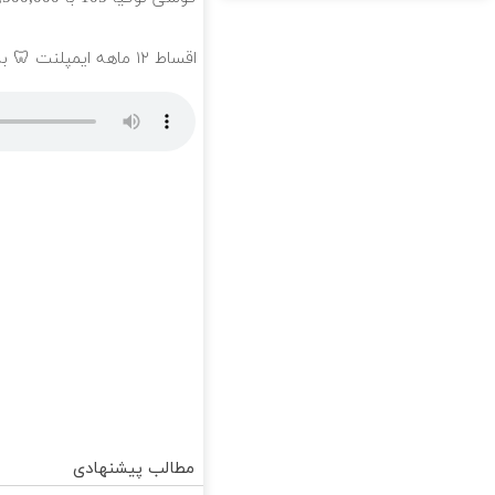
اقساط ۱۲ ماهه ایمپلنت 🦷 بدون چک و ضامن؛ همین امروز اقدام کن ✅
مطالب پیشنهادی