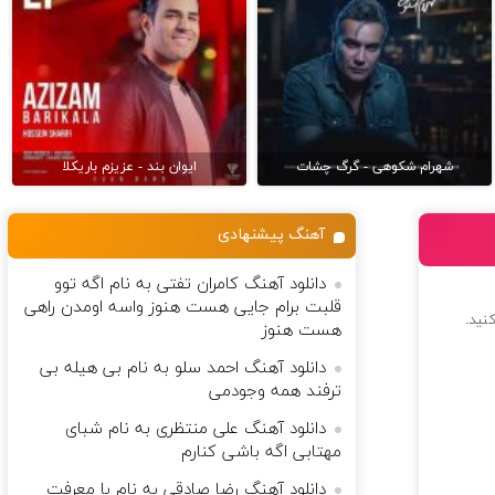
شهرام شکوهی - گرگ چشات
ایوان بند - عزیزم باریکلا
آهنگ پیشنهادی
دانلود آهنگ کامران تفتی به نام اگه توو
قلبت برام جایی هست هنوز واسه اومدن راهی
کنید.
هست هنوز
دانلود آهنگ احمد سلو به نام بی هیله بی
ترفند همه وجودمی
دانلود آهنگ علی منتظری به نام شبای
مهتابی اگه باشی کنارم
دانلود آهنگ رضا صادقی به نام با معرفت