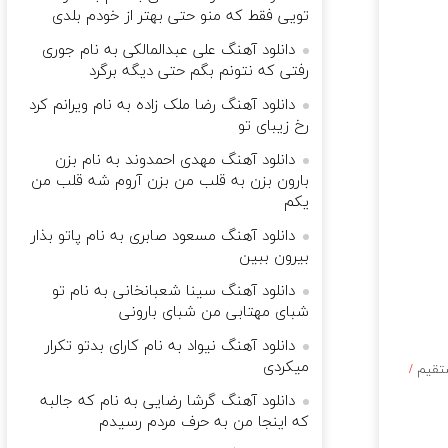
تویی فقط که منو حتی بهتر از خودم بلدی
دانلود آهنگ علی عبدالمالکی به نام جوری
رفتی که نتونم بگم حتی دیگه برگرد
دانلود آهنگ رضا ملک زاده به نام ویرانم کرد
رخ زیبای تو
دانلود آهنگ مهدی احمدوند به نام بزن
بارون بزن به قلب من بزن آروم شه قلب من
یکم
دانلود آهنگ مسعود صابری به نام پاتو بذار
بیرون ببین
دانلود آهنگ سینا شعبانخانی به نام تو
شبای مهتابی من شبای بارونی
دانلود آهنگ نیواد به نام ﻛﺎرای ﺑﺪﺗﻮ ﺗﻜﺮار
ﻣﻴﻜﺮدی
ستقیم
/
دانلود آهنگ گرشا رضایی به نام که جالبه
که اینجا من به حرف مردم رسیدم