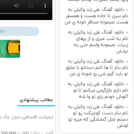
دانلود آهنگ علی زند وکیلی به
نام ببین تا جاده هست و همسفر
هست نمیمونه مسافر خونه ی من
دان
دانلود آهنگ علی زند وکیلی به
نام یه شب میرى و از پرهای
زيبات نمیمونه واسم حتی یه
دونش
دانلود آهنگ علی زند وکیلی به
نام بذار تا ها كنم دستاتو با عشق
تو باید گرم شی رو شونه ى من
دانلود آهنگ علی زند وکیلی به
نام دارم بازارگرمی میكنم تا تو
آغوش خودم پای تو وا شه
مطالب پیشنهادی
دانلود آهنگ علی زند وکیلی به
نام بذار دست كوچیكت رو تو
ایمپلنت اقساطی بدون چک و سفته با ٪۲۵ تخفیف 👈 ویزیت
دستم مثل گنجشكی كه میره تو
لونش
گوشی نوکیا 105 با 1,500,000 تخفیف استثنائی به مدت محدود🔥