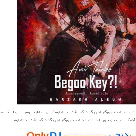
شم عجله تند روزگار لجن گه دیگه وقت لجمه اوه
/
سرور دانلود پرسرعت و لینک م
هنگ امیر تتلو ظهر پا میشم عجله تند روزگار لجن گه دیگه وقت لجمه اوه