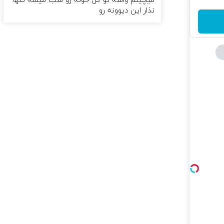
میچینم واسه تو کل خونه رو شب میشه تنها
نذار این دیوونه رو