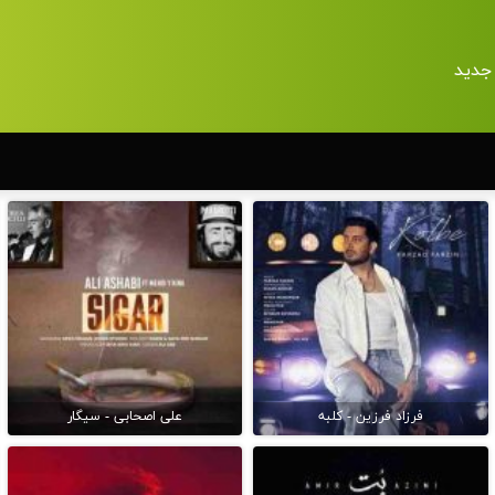
جدید
فرزاد فرزین - کلبه
علی اصحابی - سیگار