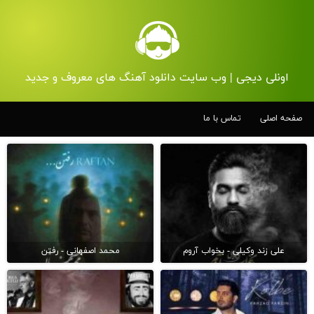
اونلی دیجی | وب سایت دانلود آهنگ های معروف و جدید
صفحه اصلی
تماس با ما
علی زند وکیلی - بخواب آروم
محمد اصفهانی - رفتن