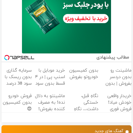
مطالب پیشنهادی
ماشینت رو
بدون کمیسیون
خرید موبایل با
سرمایه گذاری
بدون دردسر
خودروتو بفروش
اسنپ پی | در ۴
بدون ریسک با
بفروش | بدون
قسط بدون سود
سود 38 درصد
کمسیون 😍
و کارمزد!
سالانه📈
خریدار واقعی
نگاهِ قبل،
ماشینتو به دلال
فروش خودرو
خودش میاد!
خستگی
نده! به مصرف
بدون کمیسیون
فروش فوری
داشت... نگاهِ
کننده بفروش!
😍
ماشین در همراه
بعد، انرژی داره
بدون پاسخ به
مکانیک
🌸 بلفا با 25%
یک تماس
تخفیف
آهنگ های جدید