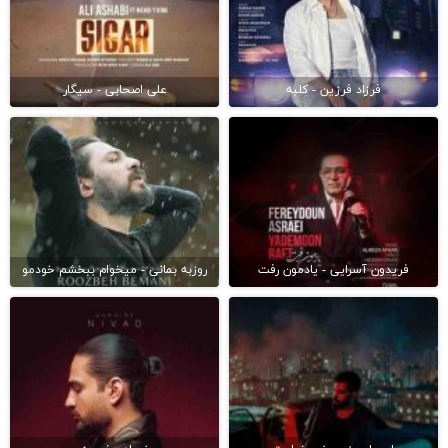
فرزاد فرزین - کلبه
علی اصحابی - سیگار
فریدون آسرایی - یادمون رفت
روزبه بمانی - میخوام ببخشم خودمو