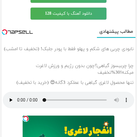
دانلود آهنگ با کیفیت 128
مطالب پیشنهادی
نابودی چربی های شکم و پهلو فقط با پودر جلبک! (تخفیف تا امشب)
چرا چربیسوز گیاهی؟چون بدون رژیم و ورزش لاغرت
میکنه!30%تخفیف
تنها محصول لاغری گیاهی با عملکرد 3گانه😍 (خرید با تخفیف)