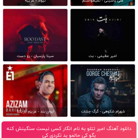
علی یاسینی - نمیخواستم
نیواد - غریبه
امیر عظیمی - بت
سینا پارسیان - رو دست
شهرام شکوهی - گرگ چشات
ایوان بند - عزیزم باریکلا
دانلود آهنگ امیر تتلو به نام انگار کسی نیست سنگینش کنه
بگو کی حالمو بد نکردی کی