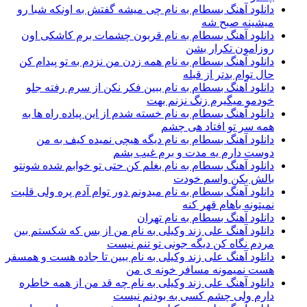
دانلود آهنگ بسطام به نام چی میشه گفتش به اونکه شبا رو
میشینه صبح شه
دانلود آهنگ بسطام به نام قربون چشمات برم کاشکی اون
روزامون تکرار بشن
دانلود آهنگ بسطام به نام همه زدن من نزدم به تو پیدام کن
حال توام بدتر از قبله
دانلود آهنگ بسطام به نام ببین فکر نکن از سرم رفته جلو
خودمو میگیرم زنگ نزنم بهت
دانلود آهنگ بسطام به نام خسته شدم از این پیاده راه ها به
همه سر تو افتاد هی چشم
دانلود آهنگ بسطام به نام دیگه هیچی نمیده کیف به من
دوست دارم یه مدت و برم غیب بشم
دانلود آهنگ بسطام به نام بغلم کن حتی تو خوابم شده شونتو
بالش بکن واسم خودت
دانلود آهنگ بسطام به نام میدونم دور توام آدم پره ولی قلبت
نمیتونه باهام قهر کنه
دانلود آهنگ بسطام به نام تهران
دانلود آهنگ علی زند وکیلی به نام من از بس كه شكستم بین
مردم نگاه كن دیگه جونى تو تنم نیست
دانلود آهنگ علی زند وکیلی به نام ببین تا جاده هست و همسفر
هست نمیمونه مسافر خونه ی من
دانلود آهنگ علی زند وکیلی به نام چه قد من از همه خاطره
دارم ولی چشم كسی به بودنم نیست