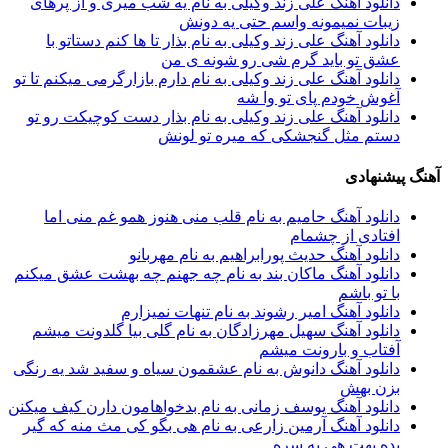
دانلود آهنگ علی زند وکیلی به نام یه شب میرى و از پرهای
زيبات نمیمونه واسم حتی یه دونش
دانلود آهنگ علی زند وکیلی به نام بذار تا ها كنم دستاتو با
عشق تو باید گرم شی رو شونه ى من
دانلود آهنگ علی زند وکیلی به نام دارم بازارگرمی میكنم تا تو
آغوش خودم پای تو وا شه
دانلود آهنگ علی زند وکیلی به نام بذار دست كوچیكت رو تو
دستم مثل گنجشكی كه میره تو لونش
آهنگ پیشنهادی
دانلود آهنگ حامیم به نام قلب منی هنوز همو غم منی اما
افتادی از چشمام
دانلود آهنگ حدیث پورابراهیم به نام مهربانو
دانلود آهنگ ماکان بند به نام چه جهنم چه بهشت عشق میکنم
با تو باشم
دانلود آهنگ امیر رشوند به نام تنهات نمیزارم
دانلود آهنگ سهیل مهرزادگان به نام گلی بیا گلدونت میشم
آفتاب و بارونت میشم
دانلود آهنگ دانوش به نام عشقمون سیاه و سفید شد یه رنگی
بزن بهش
دانلود آهنگ یوسف زمانی به نام بدخواهامون دارن کیف میکنن
دانلود آهنگ آرمین زارعی به نام هی بگو کی مث منه که گیر
بده بهت هی یه سره