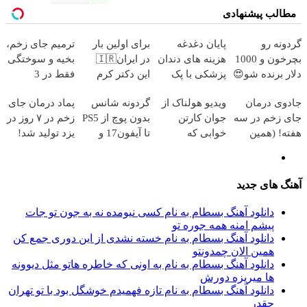
مطالب پیشنهادی
گردونه رو
پایان دغدغه
برای اولین بار
ترمیم جای زخم،
بچرخون و 1000
هزینه های دندان
در ایران🇮🇷
بخیه و سوختگی
دلار برنده شو😍
پزشکی با پک
این دکتر کرم
فقط در 3
سفید کننده
ترمیم کننده 23
هفته!!😍
جادوی درمان
ویدیو هولناک از
گردونه شانس
پماد درمان جای
خانگی
روزه ساخت!
جای زخم در سه
جوان کارتن
بدون پوچ از PS5
زخم در ۷ روز در
هفته! (همین
خوابی که
تا آیفون17 و
یزد تولید شد!
حالا رایگان
میلیاردر شد.
بیت کوین 🔥
(مشاوره بگیرید)
صحبت کنید)
آموزش رایگان
آهنگ های جدید
دانلود آهنگ بسطام به نام کسی نیومده نه به جون تو جات
پیشم امنه همه جوره تو
دانلود آهنگ بسطام به نام خسته نشدی از این دوری جمع کن
همین الان چمدونتو
دانلود آهنگ بسطام به نام به اونی که خاطره هاتو مثل دیوونه
ها میریزه دورش
دانلود آهنگ بسطام به نام تازه فهمیدم خوشگل بود با تو تهران
چقدر