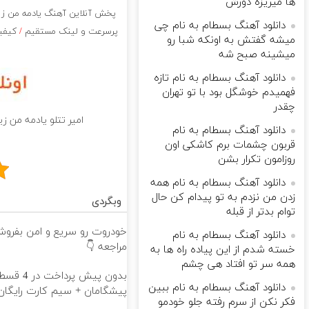
ها میریزه دورش
پخش آنلاین آهنگ یادمه من زیر
دانلود آهنگ بسطام به نام چی
پرسرعت و لینک مستقیم
/
کیفیت
میشه گفتش به اونکه شبا رو
میشینه صبح شه
دانلود آهنگ بسطام به نام تازه
فهمیدم خوشگل بود با تو تهران
چقدر
امیر تتلو یادمه من ز
دانلود آهنگ بسطام به نام
قربون چشمات برم کاشکی اون
روزامون تکرار بشن
دانلود آهنگ بسطام به نام همه
زدن من نزدم به تو پیدام کن حال
وبگردی
توام بدتر از قبله
خودروت رو سریع و امن بفروش 
دانلود آهنگ بسطام به نام
مراجعه 👇
خسته شدم از این پیاده راه ها به
همه سر تو افتاد هی چشم
دانلود آهنگ بسطام به نام ببین
پیشگامان + سیم کارت رایگان
فکر نکن از سرم رفته جلو خودمو