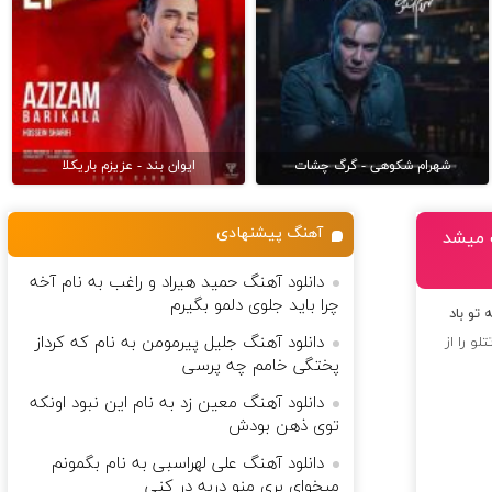
شهرام شکوهی - گرگ چشات
ایوان بند - عزیزم باریکلا
آهنگ پیشنهادی
ت میشد
دانلود آهنگ حمید هیراد و راغب به نام آخه
چرا باید جلوی دلمو بگیرم
تو باد
دانلود آهنگ جلیل پیرمومن به نام كه كرداز
تلو
را از
پختگى خامم چه پرسى
دانلود آهنگ معین زد به نام این نبود اونکه
توی ذهن بودش
دانلود آهنگ علی لهراسبی به نام بگمونم
میخوای بری منو دربه در کنی