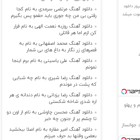
ور دانلود
دانلود آهنگ مرتضی سرمدی به نام کجا
 موت میشد
رفتی بی من چه جوری باید حقمو پس بگیرم
دانلود آهنگ روزبه نعمت الهی به نام فرار
کن ازم اما هر قاتلی
دانلود آهنگ محمد اصفهانی به نام به
قصرهای زر نگار به داغ های بی شمار
د
دانلود آهنگ علی یاسینی به نام برم اینجا
نمونم
دانلود آهنگ رضا شیری به نام ﭼﻪ ﺷﺒﺎﻳﻰ
ﻛﻪ ﭘﺸﺖ در ﻣﻮﻧﺪم
دانلود آهنگ رضا یزدانی به نام دندانه ی هر
اره شدی شاخه شکستی
 و پهلو
دانلود آهنگ محسن چاوشی به نام از اون دو
تا چشم پر از جنون چه خبر
جوانساز
دانلود آهنگ امیر مقاره به نام اصلا ببخشید
بعضی وقتها بد حرف میزنم