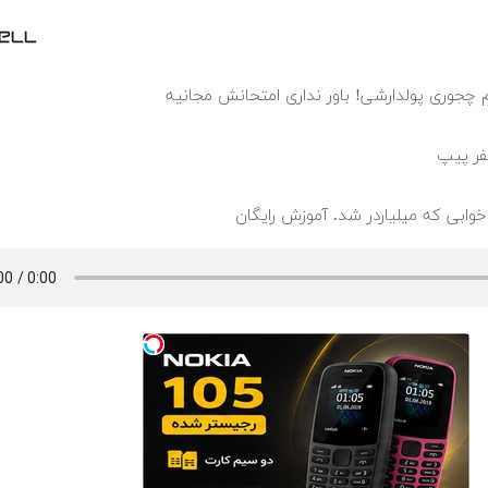
م چجوری پولدارشی! باور نداری امتحانش مجانیه
خوابی که میلیاردر شد. آموزش رایگان