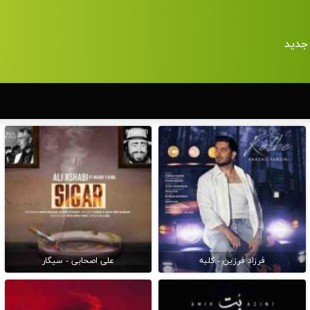
جدید
فرزاد فرزین - کلبه
علی اصحابی - سیگار