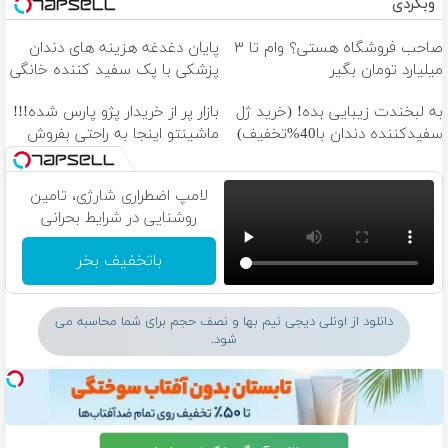
وبگردی
صاحب فروشگاه هستی؟ وام تا ۳
پایان دغدغه هزینه های دندان
میلیارد تومان بگیر
پزشکی با پک سفید کننده خانگی
به لبخندت زیبایی بده! (خرید ژل
بازار پر از خریدار پژو پارس شده!!!
سفیدکننده دندان با40%تخفیف)
ماشینتو اینجا به راحتی بفروش
لامپ اضطراری شارژی، تامین
روشنایی در شرایط بحرانی
باتخفیف بخر
دانلود از اونلی دیجی نیم بها و نصف حجم برای شما محاسبه می
شود.