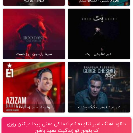
علی یاسینی - نمیخواستم
نیواد - غریبه
امیر عظیمی - بت
سینا پارسیان - رو دست
شهرام شکوهی - گرگ چشات
ایوان بند - عزیزم باریکلا
دانلود آهنگ امیر تتلو به نام آدما کی معنی پیدا میکنن روزی
که بتونن تو زندگیت مفید باشن