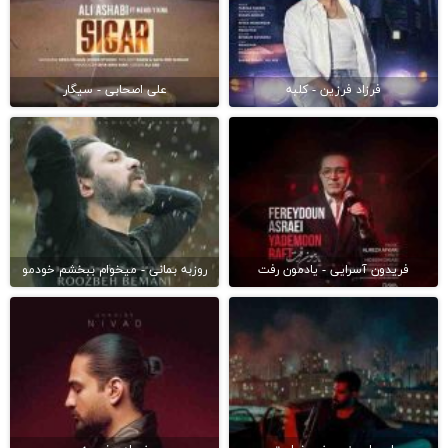
فرزاد فرزین - کلبه
علی اصحابی - سیگار
فریدون آسرایی - یادمون رفت
روزبه بمانی - میخوام ببخشم خودمو