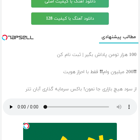
دانلود آهنگ با کیفیت اصلی
دانلود آهنگ با کیفیت 128
مطالب پیشنهادی
100 هزار تومن پاداش بگیر | ثبت نام کن
❗❗200 میلیون وام❗❗ فقط با احراز هویت
از سود هیچ بازاری جا نمون! باکس سرمایه گذاری آبان تتر