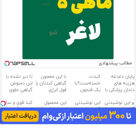
مطالب پیشنهادی
پایان دغدغه
کبدت
با این معجون
تا دیر نشده با
هزینه های
خسته‌ست؟با
گیاهی کبدتان را
این دمنوش
دندان پزشکی با
یک فنجون
فول انرژی
گیاهی جلوی
پک سفید
دمنوش گیاهی
کنید✨
پیشروی کبد
با این نوشیدنی
این نوشیدنی
این محصول
کبد قوی و سالم
کننده خانگی
پاکسازیش کن
چربت رو
گیاهی سلامتی
گیاهی کبدت رو
دارای اصالت کالا
با چند گیاه
بگیر55%تخفیف
کبدت
صفرشویی
و مجوز وزارت
خوش طعم
تضمینه!50%تخفیف
میکنه!تخفیف
بهداشت
تا امشب
است(55%تخفیف)