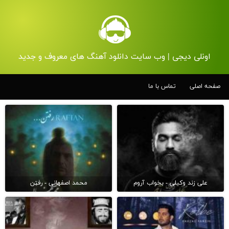
اونلی دیجی | وب سایت دانلود آهنگ های معروف و جدید
صفحه اصلی
تماس با ما
علی زند وکیلی - بخواب آروم
محمد اصفهانی - رفتن