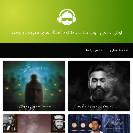
اونلی دیجی | وب سایت دانلود آهنگ های معروف و جدید
صفحه اصلی
تماس با ما
علی زند وکیلی - بخواب آروم
محمد اصفهانی - رفتن