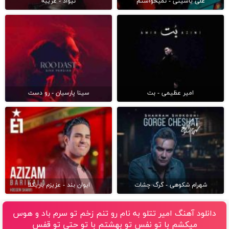
علی یاسینی - نمیخواستم
نیواد - غریبه
امیر عظیمی - بت
سینا پارسیان - رو دست
شهرام شکوهی - گرگ چشات
ایوان بند - عزیزم باریکلا
دانلود آهنگ امیر تتلو به نام رو تنم زخم تو سرم باد و هوس
میکشم با تو نفس تو بهشتم با تو حتی تو قفس