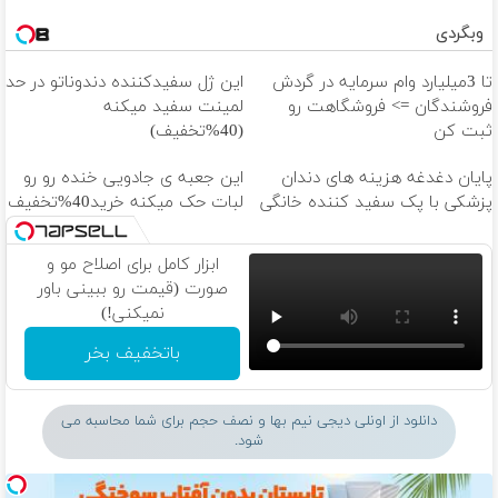
وبگردی
تا 3میلیارد وام سرمایه در گردش
این ژل سفیدکننده دندوناتو در حد
فروشندگان => فروشگاهت رو
لمینت سفید میکنه
ثبت کن
(40%تخفیف)
پایان دغدغه هزینه های دندان
این جعبه ی جادویی خنده رو رو
پزشکی با پک سفید کننده خانگی
لبات حک میکنه خرید40%تخفیف
ابزار کامل برای اصلاح مو و
صورت (قیمت رو ببینی باور
نمیکنی!)
باتخفیف بخر
دانلود از اونلی دیجی نیم بها و نصف حجم برای شما محاسبه می
شود.