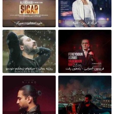
فرزاد فرزین - کلبه
علی اصحابی - سیگار
فریدون آسرایی - یادمون رفت
روزبه بمانی - میخوام ببخشم خودمو