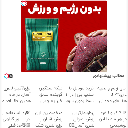
مطالب پیشنهادی
جای زخم و بخیه
خرید موبایل با
تیکه سنگین
برای7کیلو لاغری
داری؟؟ 3
اسنپ پی | در ۴
گوینده سابق
آسان در ماه
هفته‌ای محوش
قسط بدون سود
خبر به چاقی
همین حالا اقدام
کن!
و کارمزد!
این خانم در
کن!سفارش با
5تا7 کیلو لاغری
پرطرفدارترین
متخصصین این
90روز استفاده از
برنامه زنده😳
قیمت قدیم
در هر ماه با این
روش اصولی
روش آسان را
چربیسوز گیاهی
ببین چیشد
نوشیدنی
لاغری آسان👈🏻
برای لاغری شکم
👋🏻خدافظی