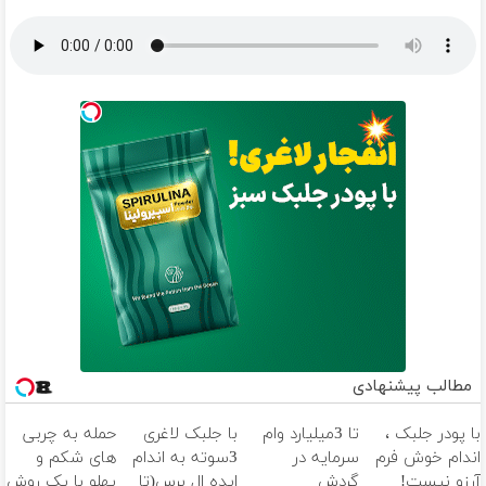
مطالب پیشنهادی
با پودر جلبک ،
تا 3میلیارد وام
با جلبک لاغری
حمله به چربی
اندام خوش فرم
سرمایه در
3سوته به اندام
های شکم و
آرزو نیست!
گردش
ایده ال برس(تا
پهلو با یک روش