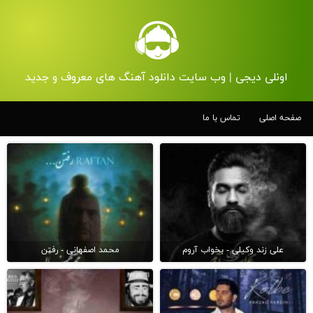
اونلی دیجی | وب سایت دانلود آهنگ های معروف و جدید
صفحه اصلی
تماس با ما
علی زند وکیلی - بخواب آروم
محمد اصفهانی - رفتن