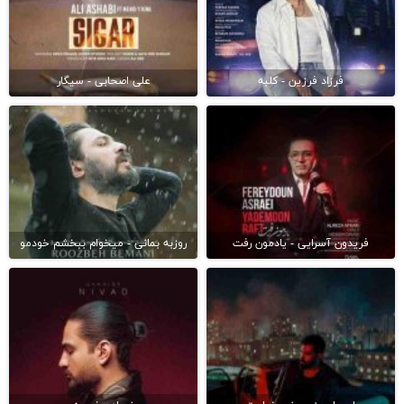
فرزاد فرزین - کلبه
علی اصحابی - سیگار
فریدون آسرایی - یادمون رفت
روزبه بمانی - میخوام ببخشم خودمو