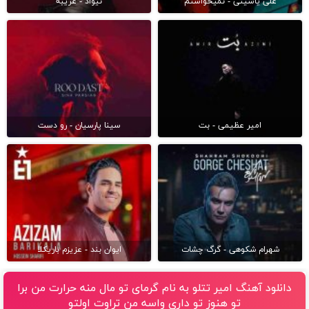
علی یاسینی - نمیخواستم
نیواد - غریبه
امیر عظیمی - بت
سینا پارسیان - رو دست
شهرام شکوهی - گرگ چشات
ایوان بند - عزیزم باریکلا
دانلود آهنگ امیر تتلو به نام گرمای تو مال منه حرارت من برا
تو هنوز تو داری واسه من تراوت اولتو