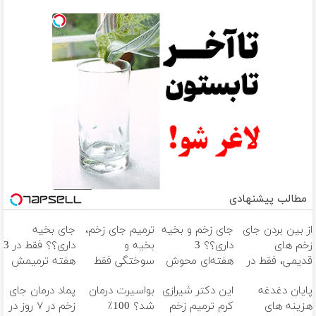
مطالب پیشنهادی
از بین بردن جای
جای زخم و بخیه
ترمیم جای زخم،
جای بخیه
زخم های
داری؟؟ 3
بخیه و
داری؟؟ فقط در 3
قدیمی، فقط در
هفته‌ای محوش
سوختگی فقط
هفته ترمیمش
3 هفته!! (بدون
کن!
در 3 هفته!!😍
کن!😍
پایان دغدغه
این دکتر شیرازی
بواسیرت درمان
پماد درمان جای
لیزر و جراحی)
هزینه های
کرم ترمیم زخم
شد؟ 100٪
زخم در ۷ روز در