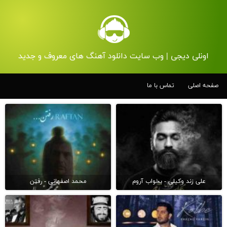
اونلی دیجی | وب سایت دانلود آهنگ های معروف و جدید
صفحه اصلی
تماس با ما
علی زند وکیلی - بخواب آروم
محمد اصفهانی - رفتن