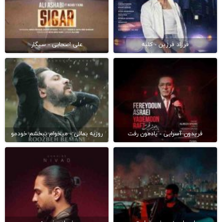
فرزاد فرزین - کلبه
علی اصحابی - سیگار
فریدون آسرایی - یادمون رفت
روزبه بمانی - میخوام ببخشم خودمو