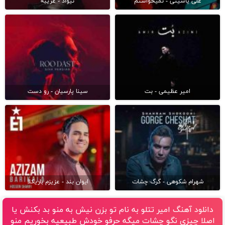
علی یاسینی - نمیخواستم
نیواد - غریبه
امیر عظیمی - بت
سینا پارسیان - رو دست
شهرام شکوهی - گرگ چشات
ایوان بند - عزیزم باریکلا
دانلود آهنگ امیر تتلو به نام تو بزن نیش به منو بد بکنش یا
اصلا چیزی نگو چشات میگه حرفو خودش طبیعیه بخوریم منو