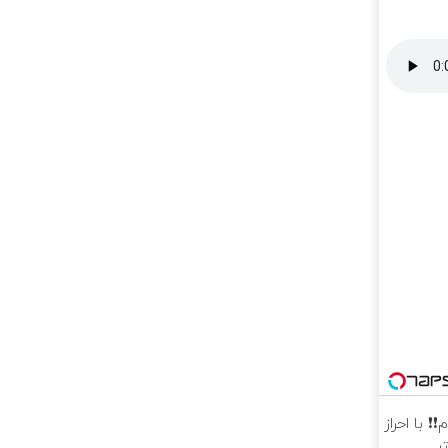
ام❗❗ با احراز
ر