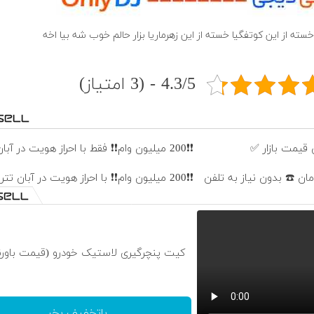
خسته از این کوتفگیا خسته از این زهرماریا بزار حالم خوب شه بیا اخه
4.3/5 - (3 امتیاز)
قیمت بازار ✅
❗❗200 میلیون وام❗❗ فقط با احراز هویت در آبان تتر
❗❗200 میلیون وام❗❗ با احراز هویت در آبان تتر
کیت پنچرگیری لاستیک خودرو (قیمت باورن
باتخفیف بخر