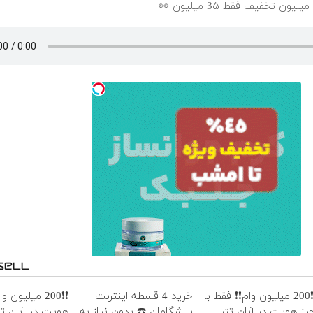
❗❗200 میلیون وام❗❗ فقط با
خرید 4 قسطه اینترنت
❗❗200 میلیون و
حراز هویت در آبان تتر
پیشگامان ☎️ بدون نیاز به
هویت در آبان تت