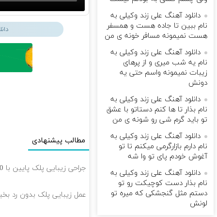
دانلود آهنگ علی زند وکیلی به
نام ببین تا جاده هست و همسفر
دان
هست نمیمونه مسافر خونه ی من
دانلود آهنگ علی زند وکیلی به
نام یه شب میرى و از پرهای
زيبات نمیمونه واسم حتی یه
دونش
دانلود آهنگ علی زند وکیلی به
نام بذار تا ها كنم دستاتو با عشق
تو باید گرم شی رو شونه ى من
دانلود آهنگ علی زند وکیلی به
مطالب پیشنهادی
نام دارم بازارگرمی میكنم تا تو
آغوش خودم پای تو وا شه
جراحی زیبایی پلک پایین با 10 میلیون تخفیف ویژه فقط 35 ✨
دانلود آهنگ علی زند وکیلی به
نام بذار دست كوچیكت رو تو
دستم مثل گنجشكی كه میره تو
عمل زیبایی پلک بدون رد بخیه 🎁 ۱۰ میلیون تومان ت
لونش