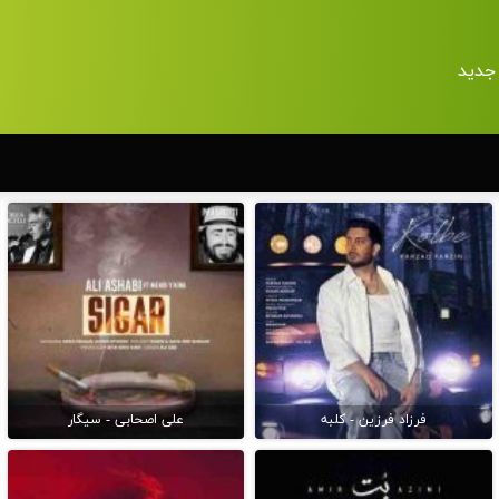
جدید
فرزاد فرزین - کلبه
علی اصحابی - سیگار