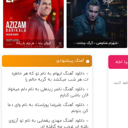
شهرام شکوهی - گرگ چشات
ایوان بند - عزیزم باریکلا
آهنگ پیشنهادی
یا اخه
دانلود آهنگ ایهام به نام تو که هر خاطره
ات هر شب میکشد به گریه حالم را
لود کنید.
دانلود آهنگ ناصر زینعلی به نام دلم میخواد
الان باشی کنارم
دانلود آهنگ علیرضا پوراستاد به نام وای دعا
کن بتونم
دانلود آهنگ مهدی یغمایی به نام تو آرزوی
رفته ای غروب مه گرفته ای