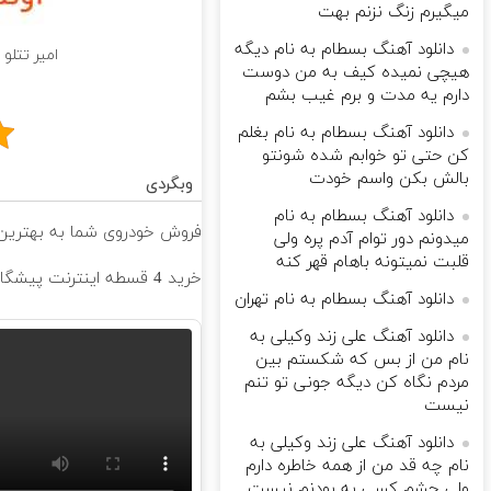
میگیرم زنگ نزنم بهت
دانلود آهنگ بسطام به نام دیگه
امیر تتلو 
هیچی نمیده کیف به من دوست
دارم یه مدت و برم غیب بشم
دانلود آهنگ بسطام به نام بغلم
کن حتی تو خوابم شده شونتو
بالش بکن واسم خودت
وبگردی
دانلود آهنگ بسطام به نام
فروش خودروی شما به بهترین 
میدونم دور توام آدم پره ولی
قلبت نمیتونه باهام قهر کنه
خرید 4 قسطه اینترنت پیشگامان ☎️ بدون نیاز به تلفن
دانلود آهنگ بسطام به نام تهران
دانلود آهنگ علی زند وکیلی به
نام من از بس كه شكستم بین
مردم نگاه كن دیگه جونى تو تنم
نیست
دانلود آهنگ علی زند وکیلی به
نام چه قد من از همه خاطره دارم
ولی چشم كسی به بودنم نیست