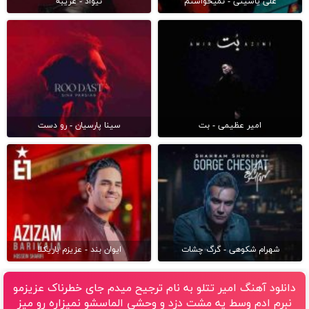
علی یاسینی - نمیخواستم
نیواد - غریبه
امیر عظیمی - بت
سینا پارسیان - رو دست
شهرام شکوهی - گرگ چشات
ایوان بند - عزیزم باریکلا
دانلود آهنگ امیر تتلو به نام ترجیح میدم جای خطرناک عزیزمو
نبرم ادم وسط یه مشت دزد و وحشی الماسشو نمیزاره رو میز