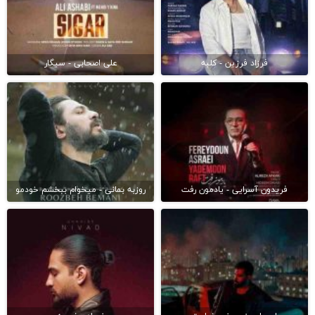
فرزاد فرزین - کلبه
علی اصحابی - سیگار
فریدون آسرایی - یادمون رفت
روزبه بمانی - میخوام ببخشم خودمو