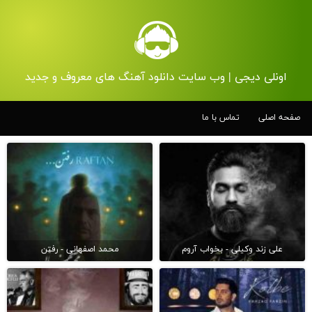
اونلی دیجی | وب سایت دانلود آهنگ های معروف و جدید
صفحه اصلی
تماس با ما
علی زند وکیلی - بخواب آروم
محمد اصفهانی - رفتن