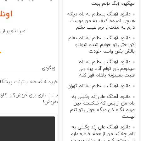
میگیرم زنگ نزنم بهت
دانلود آهنگ بسطام به نام دیگه
هیچی نمیده کیف به من دوست
دارم یه مدت و برم غیب بشم
امیر تتلو پر از
دانلود آهنگ بسطام به نام بغلم
کن حتی تو خوابم شده شونتو
بالش بکن واسم خودت
دانلود آهنگ بسطام به نام
وبگردی
میدونم دور توام آدم پره ولی
قلبت نمیتونه باهام قهر کنه
خرید 4 قسطه اینترنت پیشگامان ☎️ بدون نیاز به تلفن
دانلود آهنگ بسطام به نام تهران
ساینا داری برای فروش؟ با کار
دانلود آهنگ علی زند وکیلی به
بفروش!
نام من از بس كه شكستم بین
مردم نگاه كن دیگه جونى تو تنم
نیست
دانلود آهنگ علی زند وکیلی به
نام چه قد من از همه خاطره دارم
ولی چشم كسی به بودنم نیست