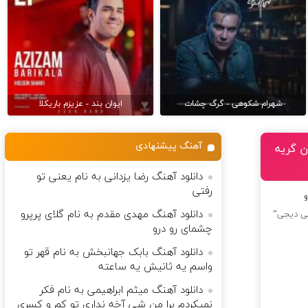
شهرام شکوهی - گرگ چشات
ایوان بند - عزیزم باریکلا
آهنگ پیشنهادی
ون گریه
دانلود آهنگ رضا یزدانی به نام یعنی تو
رفتی
و
دانلود آهنگ مهدی مقدم به نام گلای پرپرو
نلی دیجی”
چشمای رو درو
دانلود آهنگ بابک جهانبخش به نام قهر تو
واسم یه ثانیش یه ساعته
دانلود آهنگ میثم ابراهیمی به نام فکر
نمیکردم برا من شی آخه نداری تو کم و کسری