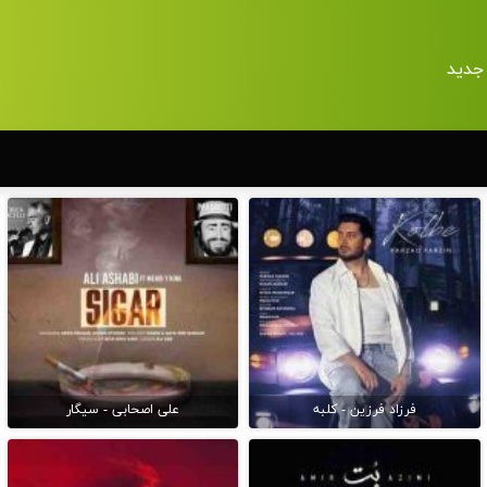
جدید
فرزاد فرزین - کلبه
علی اصحابی - سیگار