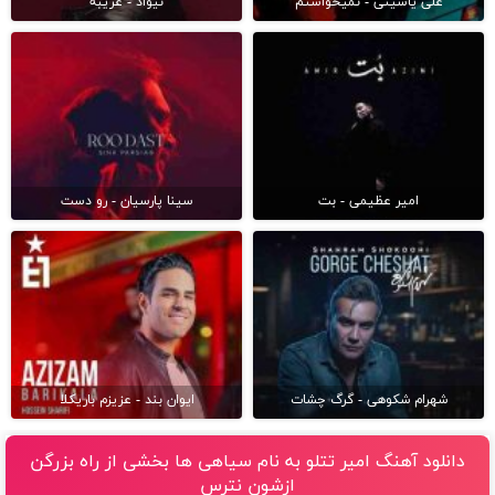
علی یاسینی - نمیخواستم
نیواد - غریبه
امیر عظیمی - بت
سینا پارسیان - رو دست
شهرام شکوهی - گرگ چشات
ایوان بند - عزیزم باریکلا
دانلود آهنگ امیر تتلو به نام سیاهی ها بخشی از راه بزرگن
ازشون نترس