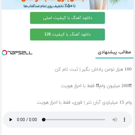
دانلود آهنگ با کیفیت اصلی
دانلود آهنگ با کیفیت 128
مطالب پیشنهادی
100 هزار تومن پاداش بگیر | ثبت نام کن
❗❗200 میلیون وام❗❗ فقط با احراز هویت
وام 15 میلیاردی آبان تتر | فوری، فقط با احراز هویت