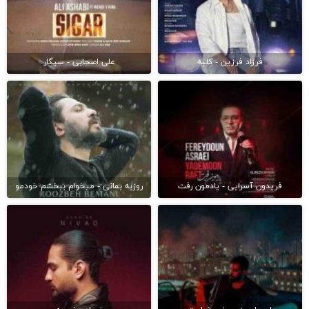
فرزاد فرزین - کلبه
علی اصحابی - سیگار
فریدون آسرایی - یادمون رفت
روزبه بمانی - میخوام ببخشم خودمو