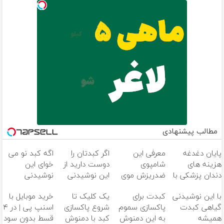
مطالب پیشنهادی
پایان دغدغه
معرفی این
اگر کبدتان را
اگه کبد نو می
هزینه های
شامپوی
دوست دارید از
خوای این
دندان پزشکی با
ضدریزش موی
این نوشیدنی
نوشیدنی
پک سفید
گیاهی در صدا
گیاهی غافل
گیاهی رو به
با این نوشیدنی
کبدت برای
یک کلیک تا
خرید موبایل با
کننده خانگی
وسیما
نشوید
خودت هدیه
گیاهی کبدت
پاکسازی سموم
شروع پاکسازی
اسنپ پی | در ۴
بده55%تخفیف
همیشه
به این دمنوش
کبد با دمنوش
قسط بدون سود