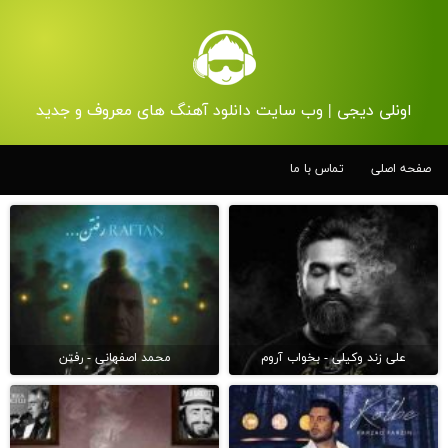
اونلی دیجی | وب سایت دانلود آهنگ های معروف و جدید
صفحه اصلی
تماس با ما
علی زند وکیلی - بخواب آروم
محمد اصفهانی - رفتن