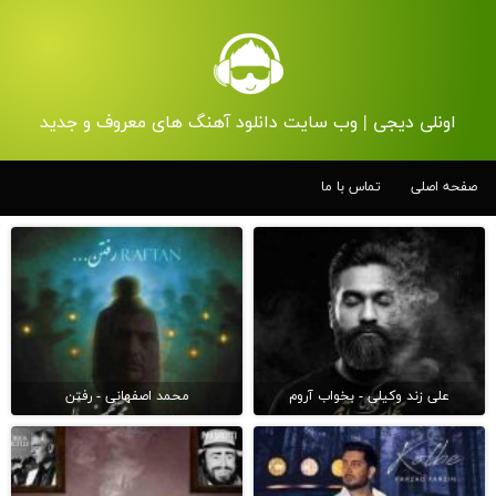
اونلی دیجی | وب سایت دانلود آهنگ های معروف و جدید
صفحه اصلی
تماس با ما
علی زند وکیلی - بخواب آروم
محمد اصفهانی - رفتن