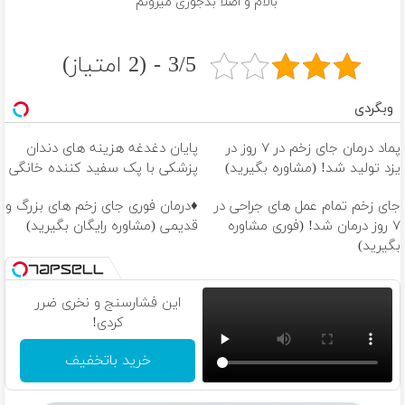
بالام و اصلا بدجوری میزونم
3/5 - (2 امتیاز)
وبگردی
پماد درمان جای زخم در ۷ روز در
پایان دغدغه هزینه های دندان
یزد تولید شد! (مشاوره بگیرید)
پزشکی با پک سفید کننده خانگی
جای زخم تمام عمل های جراحی در
♦️درمان فوری جای زخم های بزرگ و
۷ روز درمان شد! (فوری مشاوره
قدیمی (مشاوره رایگان بگیرید)
بگیرید)
این فشارسنج و نخری ضرر
کردی!
خرید باتخفیف