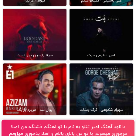
علی یاسینی - نمیخواستم
نیواد - غریبه
امیر عظیمی - بت
سینا پارسیان - رو دست
شهرام شکوهی - گرگ چشات
ایوان بند - عزیزم باریکلا
دانلود آهنگ امیر تتلو به نام با تو اهنگم قشنگه من اصلا
هرجوری میخونم با تو من بالای بالام و اصلا بدجوری میزونم