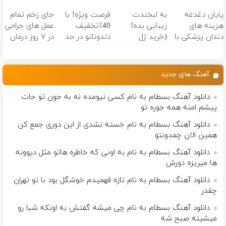
، گردونه بچرخون
(مشاوره بگیرید)
میکنه
واریس در ۳۰
پایان دغدغه
به لبخندت
فرصت ویژه! با
جای زخم تمام
خرید40%تخفیف
دقیقه
هزینه های
زیبایی بده!
40٪تخفیف
عمل های جراحی
دندان پزشکی با
(خرید ژل
دندوناتو در حد
در ۷ روز درمان
پک سفید
سفیدکننده
کامپوزیت
شد! (فوری
کننده خانگی
دندان
سفید کن
مشاوره بگیرید)
با40%تخفیف)
آهنگ های جدید
دانلود آهنگ بسطام به نام کسی نیومده نه به جون تو جات
پیشم امنه همه جوره تو
دانلود آهنگ بسطام به نام خسته نشدی از این دوری جمع کن
همین الان چمدونتو
دانلود آهنگ بسطام به نام به اونی که خاطره هاتو مثل دیوونه
ها میریزه دورش
دانلود آهنگ بسطام به نام تازه فهمیدم خوشگل بود با تو تهران
چقدر
دانلود آهنگ بسطام به نام چی میشه گفتش به اونکه شبا رو
میشینه صبح شه