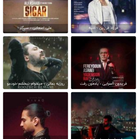
فرزاد فرزین - کلبه
علی اصحابی - سیگار
فریدون آسرایی - یادمون رفت
روزبه بمانی - میخوام ببخشم خودمو