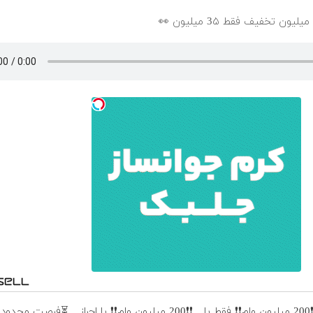
❗❗200 میلیون وام❗❗ فقط با
❗❗200 میلیون وام❗❗ با احراز
⏳فرصت محدود!