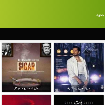
جدید
فرزاد فرزین - کلبه
علی اصحابی - سیگار