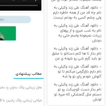
دانلود آهنگ علی زند وکیلی به
نام چه قد من از همه خاطره دارم
ولی چشم كسی به بودنم نیست
دان
دانلود آهنگ علی زند وکیلی به
نام یه شب میرى و از پرهای
زيبات نمیمونه واسم حتی یه
دونش
دانلود آهنگ علی زند وکیلی به
نام بذار تا ها كنم دستاتو با عشق
تو باید گرم شی رو شونه ى من
دانلود آهنگ علی زند وکیلی به
نام دارم بازارگرمی میكنم تا تو
مطالب پیشنهادی
آغوش خودم پای تو وا شه
دانلود آهنگ علی زند وکیلی به
عمل زیبایی پلک بدون رد بخیه 🎁 ۱۰ میلیون تومان ت
نام بذار دست كوچیكت رو تو
دستم مثل گنجشكی كه میره تو
لونش
جراحی زیبایی پلک پایین با 10 میلیون تخفیف ویژه فقط 35 ✨