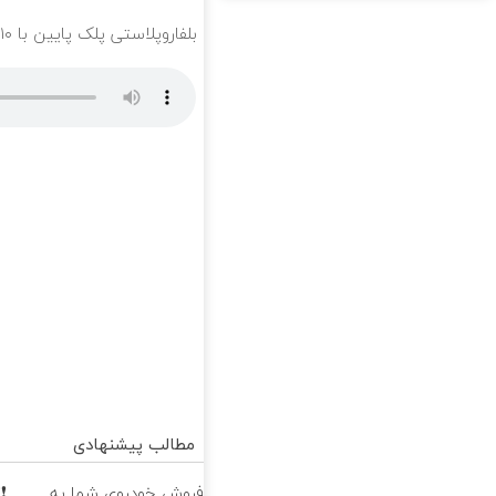
بلفاروپلاستی پلک پایین با ۱۰ میلیون تخفیف فقط 3۵ میلیون 👀
مطالب پیشنهادی
فروش خودروی شما به