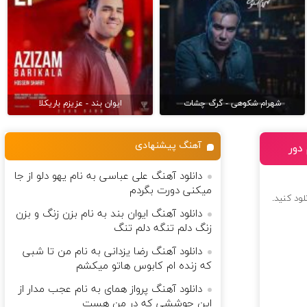
شهرام شکوهی - گرگ چشات
ایوان بند - عزیزم باریکلا
آهنگ پیشنهادی
دور
دانلود آهنگ علی عباسی به نام یهو دلو از جا
میکنی دورت بگردم
لود کنید.
دانلود آهنگ ایوان بند به نام ﺑﺰن زﻧﮓ و ﺑﺰن
زﻧﮓ دﻟﻢ ﺗﻨﮕﻪ دﻟﻢ ﺗﻨﮓ
دانلود آهنگ رضا یزدانی به نام من تا شبی
که زنده ام کابوس هاتو میکشم
دانلود آهنگ پرواز همای به نام عجب مدار از
این جوششی که در من هست