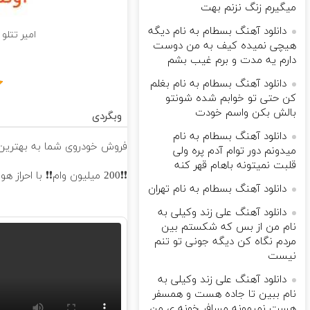
میگیرم زنگ نزنم بهت
دانلود آهنگ بسطام به نام دیگه
امیر تتلو
هیچی نمیده کیف به من دوست
دارم یه مدت و برم غیب بشم
دانلود آهنگ بسطام به نام بغلم
کن حتی تو خوابم شده شونتو
بالش بکن واسم خودت
وبگردی
دانلود آهنگ بسطام به نام
فروش خودروی شما به بهترین 
میدونم دور توام آدم پره ولی
قلبت نمیتونه باهام قهر کنه
❗❗200 میلیون وام❗❗ با احراز هویت در آبان تتر
دانلود آهنگ بسطام به نام تهران
دانلود آهنگ علی زند وکیلی به
نام من از بس كه شكستم بین
مردم نگاه كن دیگه جونى تو تنم
نیست
دانلود آهنگ علی زند وکیلی به
نام ببین تا جاده هست و همسفر
هست نمیمونه مسافر خونه ی من