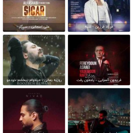
فرزاد فرزین - کلبه
علی اصحابی - سیگار
فریدون آسرایی - یادمون رفت
روزبه بمانی - میخوام ببخشم خودمو