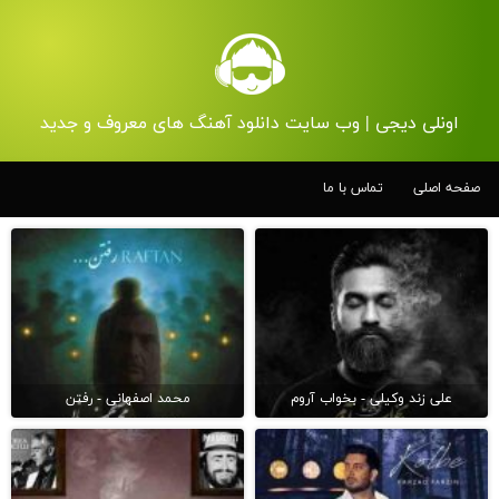
اونلی دیجی | وب سایت دانلود آهنگ های معروف و جدید
صفحه اصلی
تماس با ما
علی زند وکیلی - بخواب آروم
محمد اصفهانی - رفتن