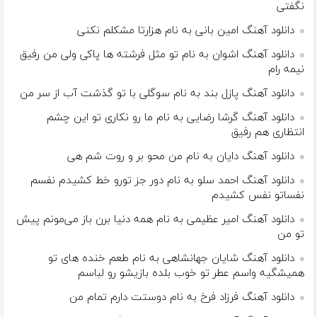
نگفتی
دانلود آهنگ امین بانی به نام ﻫﺰارﺗﺎ ﻣﺸﻜﻠﻢ ﻧﻜﻨﻰ
دانلود آهنگ اشوان به نام تو مثل فرشته ها پاکی ولی من رفیق
نیمه رام
دانلود آهنگ پازل بند به نام سوگلی با تو گذشت آب از سر من
دانلود آهنگ گرشا رضایی به نام ما رو نکاری تو این چشم
انتظاری هم رفیق
دانلود آهنگ دایان به نام من محو بر و روت شم هی
دانلود آهنگ احمد سلو به نام دور جز تورو خط کشیدم نفسم
نفساتو نفس کشیدم
دانلود آهنگ امیر عظیمی به نام همه دنیا برن باز می‌مونم پیش
تو من
دانلود آهنگ شایان جهانشاهی به نام طعم خنده های تو
همیشگیه واسم عطر تو خوب بلده بازیشو رو لباسم
دانلود آهنگ فرزاد فرخ به نام دوستت دارم تمام من