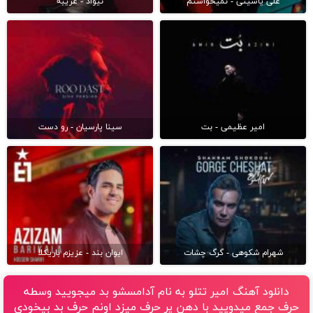
علی یاسینی - نمیخواستم
نیواد - غریبه
امیر عظیمی - بت
سینا پارسیان - رو دست
شهرام شکوهی - گرگ چشات
ایوان بند - عزیزم باریکلا
دانلود آهنگ امیر تتلو به نام آدامسشو بد میجویید وسطه
حرف جمع میدویید با دهن پر حرف میزد اونم حرف بد بیخودی