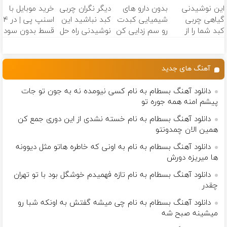
این نوشیدنی
بدون دارو های
دیگر نگران چربی
خرید موبایل با
کننده خانگی
آموزش رایگان
میلیون تومان!!!
(موجودی
گیاهی چربی
شیمیایی کبدت
کبد نباشید این
اسنپ پی | در ۴
محدود)
کبد شما را از
رو سم زدایی کن
نوشیدنی راه حل
قسط بدون سود
بین می
شماست55%تخفیف
و کارمزد!
برد55%تخفیف
آهنگ های جدید
دانلود آهنگ بسطام به نام کسی نیومده نه به جون تو جات
پیشم امنه همه جوره تو
دانلود آهنگ بسطام به نام خسته نشدی از این دوری جمع کن
همین الان چمدونتو
دانلود آهنگ بسطام به نام به اونی که خاطره هاتو مثل دیوونه
ها میریزه دورش
دانلود آهنگ بسطام به نام تازه فهمیدم خوشگل بود با تو تهران
چقدر
دانلود آهنگ بسطام به نام چی میشه گفتش به اونکه شبا رو
میشینه صبح شه