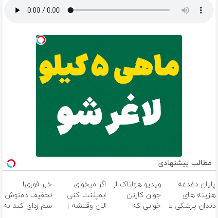
مطالب پیشنهادی
پایان دغدغه
ویدیو هولناک از
اگر میخوای
خبر فوری!
هزینه های
جوان کارتن
ایمپلنت کنی
تخفیف دمنوش
دندان پزشکی با
خوابی که
الان وقتشه |
سم زدای کبد به
پک سفید
میلیاردر شد.
فقط با ۲۵
55% رسید!